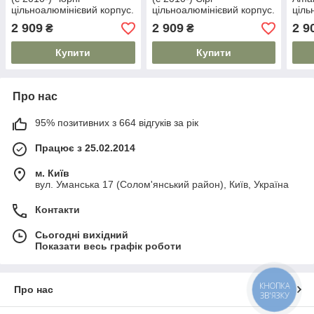
цільноалюмінієвий корпус.
цільноалюмінієвий корпус.
ціль
На 80 кг. Дуги на дах.
На 80 кг. Дуги на дах.
На 8
2 909
2 909
2 9
₴
₴
Модель Skyport/
Модель Skyport/
Моде
Купити
Купити
Про нас
95% позитивних з 664 відгуків за рік
Працює з 25.02.2014
м. Київ
вул. Уманська 17 (Солом'янський район), Київ, Україна
Контакти
Сьогодні вихідний
Показати весь графік роботи
КНОПКА
Про нас
ЗВ'ЯЗКУ