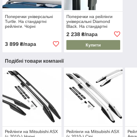
Поперечки універсальні
Поперечки на рейлінги
Turtle. На стандартні
універсальні Diamond
рейлінги. Чорні
Black. На стандартні
рейлінги. Чорні
2 238
₴/пара
3 899
₴/пара
Купити
Подібні товари компанії
Рейлінги на Mitsubishi ASX
Рейлінги на Mitsubishi ASX
Рейл
(c 2010-) Чорні
(c 2010-) Сірі
Amar