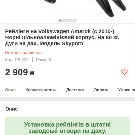
Рейлінги на Volkswagen Amarok (c 2010-)
Чорні цільноалюмінієвий корпус. На 80 кг.
Дуги на дах. Модель Skyport/
Немає в наявності
Код: PB 009
Роздріб
2 909
₴
Опис
Характеристики
Доставка
Оплата
Умови п
Опис
Установка рейлінгів в штатні
заводські отвори на даху.