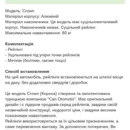
Модель: Crown
Матеріал корпусу: Алюміній
Матеріал наконечника: Ця модель має суцільнометалевий
корпус. Наконечників немає. Суцільний рейлінг.
Максимальне навантаження: 80 кг
Комплектація
:
-
Рейлінгі
- Ущільнювачі під упірні точки рейлінгів
- Метизи (болтики, гаєчки тощо)
Спосіб встановлення
:
На цей автомобіль, рейлінги встановлюються на штатні місця
на даху, без додаткових свердлів і доробок.
Ця модель Crown (Корона) створена та запатентована
турецькою компанією "Can Otomotiv". Має оригінальний
дизайн і є лідером продажів серед рейлінгів, завдяки своїй
незвичайній конструкції, недорогої ціни, і завдяки високим
показникам навантаження.
Рейлінги використовуються за їх цільовим призначенням, а
саме перевезення вантажу. За допомогою поперечин, Ви