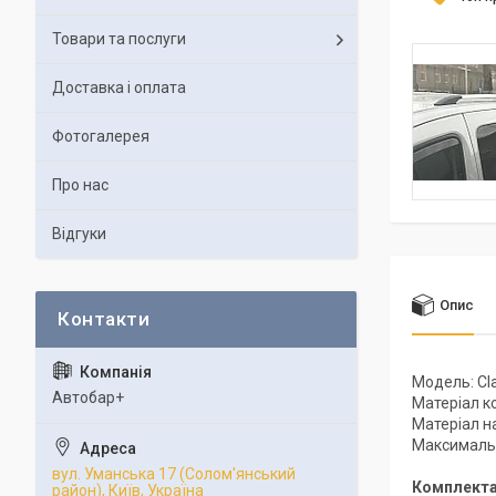
Товари та послуги
Доставка і оплата
Фотогалерея
Про нас
Відгуки
Опис
Модель: Cla
Автобар+
Матеріал к
Матеріал н
Максимальн
вул. Уманська 17 (Солом'янський
Комплекта
район), Київ, Україна