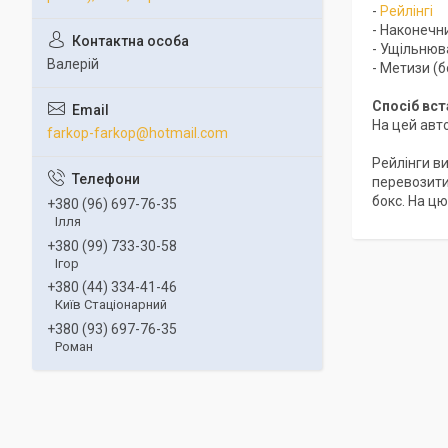
-
Рейлінгі
- Наконечн
- Ущільнюва
Валерій
- Метизи (б
Спосіб вс
На цей авто
farkop-farkop@hotmail.com
Рейлінги в
перевозити
бокс. На ц
+380 (96) 697-76-35
Ілля
+380 (99) 733-30-58
Ігор
+380 (44) 334-41-46
Київ Стаціонарний
+380 (93) 697-76-35
Роман