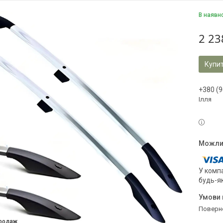
В наявн
2 23
Купи
+380 (9
Ілля
У компа
будь-я
поверн
продаж