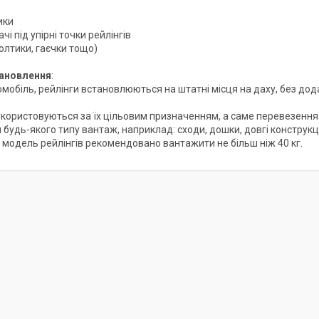
ики
чі під упірні точки рейлінгів
олтики, гаєчки тощо)
тановлення
:
мобіль, рейлінги встановлюються на штатні місця на даху, без дод
икористовуються за їх цільовим призначенням, а саме перевезенн
 будь-якого типу вантаж, наприклад: сходи, дошки, довгі конструкц
ю модель рейлінгів рекомендовано вантажити не більш ніж 40 кг.