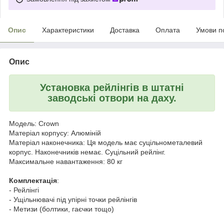
Опис
Характеристики
Доставка
Оплата
Умови п
Опис
Установка рейлінгів в штатні
заводські отвори на даху.
Модель: Crown
Матеріал корпусу: Алюміній
Матеріал наконечника: Ця модель має суцільнометалевий
корпус. Наконечників немає. Суцільний рейлінг.
Максимальне навантаження: 80 кг
Комплектація
:
-
Рейлінгі
- Ущільнювачі під упірні точки рейлінгів
- Метизи (болтики, гаєчки тощо)