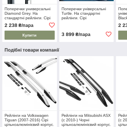
Поперечки универсальні
Поперечки універсальні
Попе
Diamond Grey. На
Turtle. На стандартні
унів
стандартні рейлінги. Сірі
рейлінги. Сірі
Blac
рейл
2 238
2 2
₴/пара
3 899
₴/пара
Купити
Подібні товари компанії
Рейлінги на Volkswagen
Рейлінги на Mitsubishi ASX
Рейл
Tiguan (2007-2016) Сірі
(c 2010-) Чорні
(c 20
цільноалюмінієвий корпус.
цільноалюмінієвий корпус.
ціль