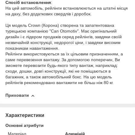
Спосіб встановлення
:
На цей автомобіль, рейлінги встановлюються на штатні місця
на даху, без додаткових свердлів і доробок.
Ця модель Crown (Корона) створена та запатентована
турецькою компанією "Can Otomotiv". Має оригінальний
дизайн і є лідером продажів серед рейлінгів, завдяки своїй
незвичайній конструкції, недорогої ціни, і завдяки високим
показникам навантаження.
Рейлінги використовуються за їх цільовим призначенням, а
саме перевезення вантажу. За допомогою поперечин, Ви
зможете перевозити будь-якого типу вантаж, наприклад:
сходи, дошки, довгі конструкції, які не поміщаються в
багажник, а також автомобільний бокс. На цю модель
рейлінгів рекомендовано вантажити не більш ніж 80 кг.
Приховати
Характеристики
Основні атрибути
Матеріал
Алюміній