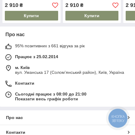
На 80 кг. Дуги на дах.
На 80 кг. Дуги на дах.
На 8
2 910
2 910
2 9
₴
₴
Модель Skyport/
Модель Skyport/
Моде
Купити
Купити
Про нас
95% позитивних з 661 відгука за рік
Працює з 25.02.2014
м. Київ
вул. Уманська 17 (Солом'янський район), Київ, Україна
Контакти
Сьогодні працює з 08:00 до 21:00
Показати весь графік роботи
КНОПКА
Про нас
ЗВ'ЯЗКУ
Контакти