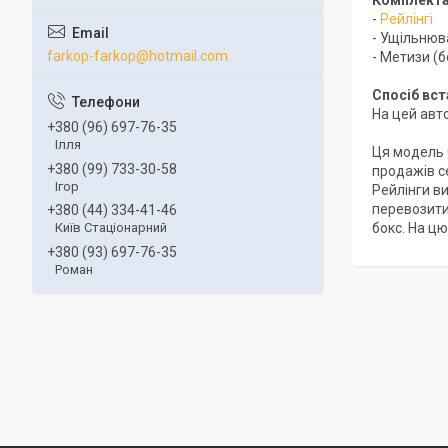
-
Рейлінгі
- Ущільнюва
farkop-farkop@hotmail.com
- Метизи (б
Спосіб вс
На цей авто
+380 (96) 697-76-35
Ілля
Ця модель 
+380 (99) 733-30-58
продажів се
Ігор
Рейлінги в
перевозити
+380 (44) 334-41-46
бокс. На ц
Київ Стаціонарний
+380 (93) 697-76-35
Роман