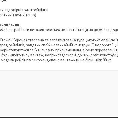
чі під упірні точки рейлінгів
олтики, гаєчки тощо)
тановлення
:
мобіль, рейлінги встановлюються на штатні місця на даху, без дод
Crown (Корона) створена та запатентована турецькою компанією "Ca
ред рейлінгів, завдяки своїй незвичайній конструкції, недорогої ц
икористовуються за їх цільовим призначенням, а саме перевезенн
 будь-якого типу вантаж, наприклад: сходи, дошки, довгі конструкц
ю модель рейлінгів рекомендовано вантажити не більш ніж 80 кг.