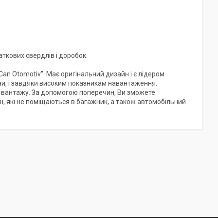
аткових свердлів і доробок.
n Otomotiv". Має оригінальний дизайн і є лідером
іни, і завдяки високим показникам навантаження.
я вантажу. За допомогою поперечин, Ви зможете
ії, які не поміщаються в багажник, а також автомобільний