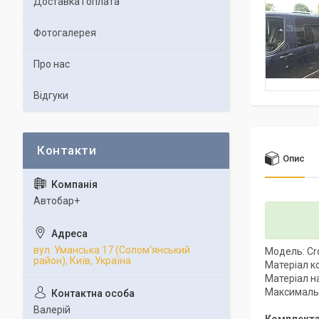
Доставка і оплата
Фотогалерея
Про нас
Відгуки
Опис
Автобар+
вул. Уманська 17 (Солом'янський
Модель: C
район), Київ, Україна
Матеріал к
Матеріал н
Максимальн
Валерій
Комплекта