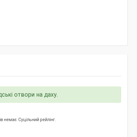
дські отвори на даху.
 немає. Суцільний рейлінг.