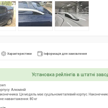
Характеристики
Інформація для замовлення
Установка рейлінгів в штатні заво
rown
орпусу: Алюміній
аконечника: Ця модель має суцільнометалевий корпус. Наконечників
е навантаження: 80 кг
ція
: