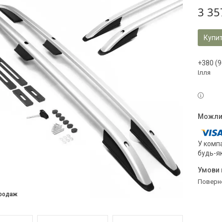
3 35
Купи
+380 (9
Ілля
У компа
будь-я
поверн
продаж