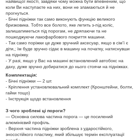
найвищої якості, завдяки чому можна бути впевненим, що
коли Ви наступаєте на них, вони не зламаються й не
прогнуться.
- Бічні підніжки так само виконують функцію великого
бризковика. Тобто все болото, яке летить з-під коліс,
залишатиметься під порогам, не дряпаючи та не
пошкоджуючи лакофарбового покриття машини.
- Так само поріжки це дуже зручний аксесуар, якщо в сім'ї є
діти,; їм буде зручно сідає в машину на початку, натиснувши
на підніжку.
- У разі, якщо у Вас на машині встановлений
автобокс
на
даху, дуже зручно добиратися до нього стоячи на підніжках.
Комплектація:
- Бічні підніжки — 2 шт.
- Кріплення установлювальний комплект (Кронштейни, болти,
гайки тощо)
- Інструкція щодо встановлення
З чого зроблені ці пороги?
— Основна силова частина порога — це посилений
алюмінієвий профіль.
- Верхня частина підніжки зроблена з ударостійкого,
зносостійкого пластику, який збільшує термін експлуатації