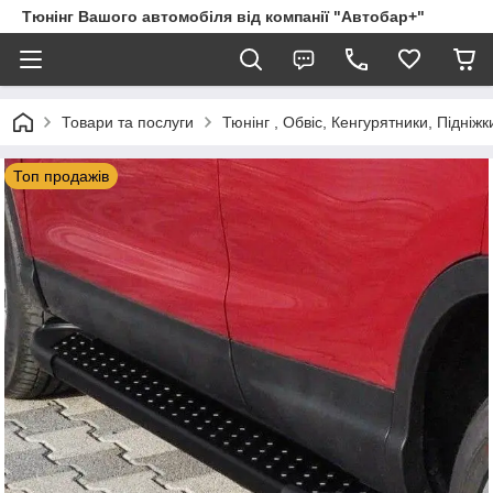
Тюнінг Вашого автомобіля від компанії "Автобар+"
Товари та послуги
Тюнінг , Обвіс, Кенгурятники, Підніжк
Топ продажів