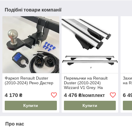
Подібні товари компанії
Фаркоп Renault Duster
Перемычки на Renault
Захи
(2010-2024) Рено Дастер
Duster (2010-2024)
на R
Wizzard V1 Grey. На
стандартні рейлінги.
4 170
4 476
6 4
₴
₴/комплект
Пластиковий ключ. Сірі
Купити
Купити
Про нас