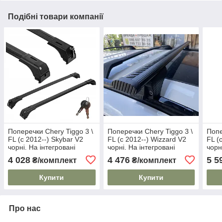
Подібні товари компанії
Поперечки Chery Tiggo 3 \
Поперечки Chery Tiggo 3 \
Попе
FL (c 2012--) Skybar V2
FL (c 2012--) Wizzard V2
FL (
чорні. На інтегровані
чорні. На інтегровані
чорн
рейлінги
рейлінги
рейл
4 028
4 476
5 5
₴/комплект
₴/комплект
Купити
Купити
Про нас