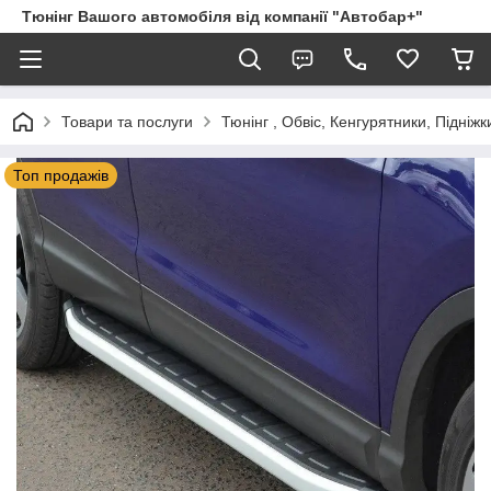
Тюнінг Вашого автомобіля від компанії "Автобар+"
Товари та послуги
Тюнінг , Обвіс, Кенгурятники, Підніжк
Топ продажів