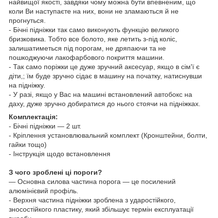
найвищої якості, завдяки чому можна бути впевненим, що
коли Ви наступаєте на них, вони не зламаються й не
прогнуться.
- Бічні підніжки так само виконують функцію великого
бризковика. Тобто все болото, яке летить з-під коліс,
залишатиметься під порогам, не дряпаючи та не
пошкоджуючи лакофарбового покриття машини.
- Так само поріжки це дуже зручний аксесуар, якщо в сім'ї є
діти,; їм буде зручно сідає в машину на початку, натиснувши
на підніжку.
- У разі, якщо у Вас на машині встановлений
автобокс
на
даху, дуже зручно добиратися до нього стоячи на підніжках.
Комплектація:
- Бічні підніжки — 2 шт.
- Кріплення установлювальний комплект (Кронштейни, болти,
гайки тощо)
- Інструкція щодо встановлення
З чого зроблені ці пороги?
— Основна силова частина порога — це посилений
алюмінієвий профіль.
- Верхня частина підніжки зроблена з ударостійкого,
зносостійкого пластику, який збільшує термін експлуатації