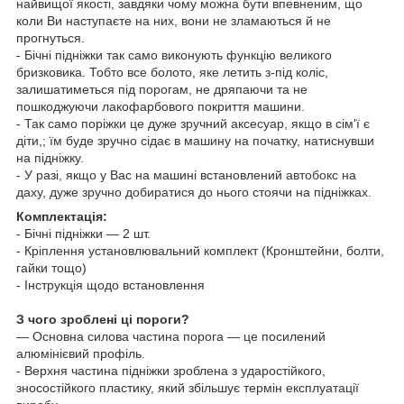
найвищої якості, завдяки чому можна бути впевненим, що
коли Ви наступаєте на них, вони не зламаються й не
прогнуться.
- Бічні підніжки так само виконують функцію великого
бризковика. Тобто все болото, яке летить з-під коліс,
залишатиметься під порогам, не дряпаючи та не
пошкоджуючи лакофарбового покриття машини.
- Так само поріжки це дуже зручний аксесуар, якщо в сім'ї є
діти,; їм буде зручно сідає в машину на початку, натиснувши
на підніжку.
- У разі, якщо у Вас на машині встановлений
автобокс
на
даху, дуже зручно добиратися до нього стоячи на підніжках.
Комплектація:
- Бічні підніжки — 2 шт.
- Кріплення установлювальний комплект (Кронштейни, болти,
гайки тощо)
- Інструкція щодо встановлення
З чого зроблені ці пороги?
— Основна силова частина порога — це посилений
алюмінієвий профіль.
- Верхня частина підніжки зроблена з ударостійкого,
зносостійкого пластику, який збільшує термін експлуатації