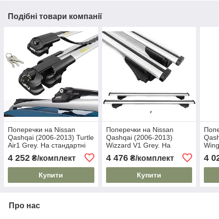
Подібні товари компанії
Поперечки на Nissan
Поперечки на Nissan
Попе
Qashqai (2006-2013) Turtle
Qashqai (2006-2013)
Qash
Air1 Grey. На стандартні
Wizzard V1 Grey. На
Wing
рейлінги. Замок на
стандартні рейлінги.
стан
4 252
4 476
4 0
₴/комплект
₴/комплект
ключах. Сірі
Пластиковий ключ. Сірі
Замо
Купити
Купити
Про нас