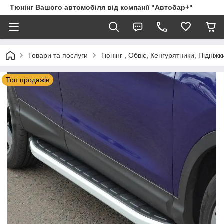
Тюнінг Вашого автомобіля від компанії "Автобар+"
Товари та послуги
Тюнінг , Обвіс, Кенгурятники, Підніжк
Топ продажів