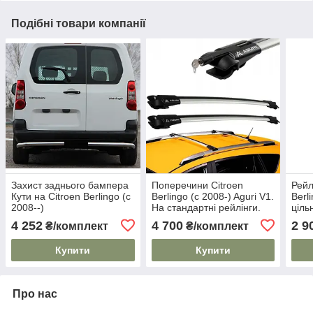
Подібні товари компанії
Захист заднього бампера
Поперечини Citroen
Рейл
Кути на Citroen Berlingo (c
Berlingo (c 2008-) Aguri V1.
Berl
2008--)
На стандартні рейлінги.
ціль
Сірі
На 8
4 252
4 700
2 9
₴/комплект
₴/комплект
Моде
Купити
Купити
Про нас