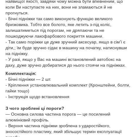
найвищої якості, завдяки чому можна бути впевненим, що
коли Ви наступаєте на них, вони не зламаються й не
прогнуться.
- Бічні підніжки так само виконують функцію великого
бризковика. Тобто все болото, яке летить з-під коліс,
залишатиметься під порогам, не дряпаючи та не
пошкоджуючи лакофарбового покриття машини.
- Так само поріжки це дуже зручний аксесуар, якщо в сім'ї є
діти,; їм буде зручно сідає в машину на початку, натиснувши
на підніжку.
- У разі, якщо у Вас на машині встановлений
автобокс
на
даху, дуже зручно добиратися до нього стоячи на підніжках.
Комплектація:
- Бічні підніжки — 2 шт.
- Кріплення установлювальний комплект (Кронштейни, болти,
гайки тощо)
- Інструкція щодо встановлення
З чого зроблені ці пороги?
— Основна силова частина порога — це посилений
алюмінієвий профіль.
- Верхня частина підніжки зроблена з ударостійкого,
зносостійкого пластику, який збільшує термін експлуатації