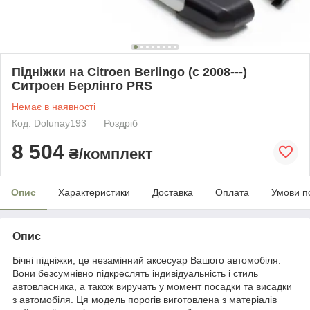
Підніжки на Citroen Berlingo (c 2008---)
Ситроен Берлінго PRS
Немає в наявності
Код: Dolunay193
Роздріб
8 504
₴/комплект
Опис
Характеристики
Доставка
Оплата
Умови п
Опис
Бічні підніжки, це незамінний аксесуар Вашого автомобіля.
Вони безсумнівно підкреслять індивідуальність і стиль
автовласника, а також виручать у момент посадки та висадки
з автомобіля. Ця модель порогів виготовлена з матеріалів