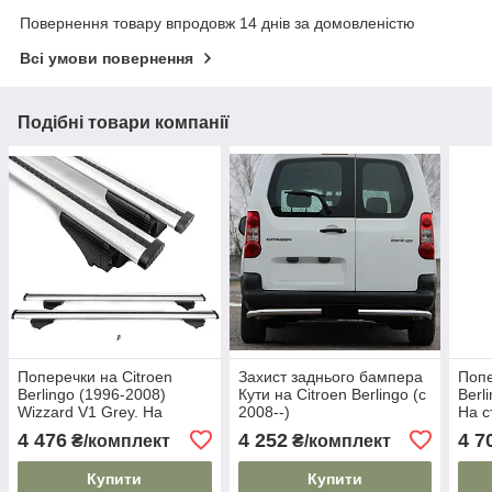
Повернення товару впродовж 14 днів за домовленістю
Всі умови повернення
Подібні товари компанії
Поперечки на Citroen
Захист заднього бампера
Попе
Berlingo (1996-2008)
Кути на Citroen Berlingo (c
Berl
Wizzard V1 Grey. На
2008--)
На с
стандартні рейлінги.
Сірі
4 476
4 252
4 7
₴/комплект
₴/комплект
Пластиковий ключ. Сірі
Купити
Купити