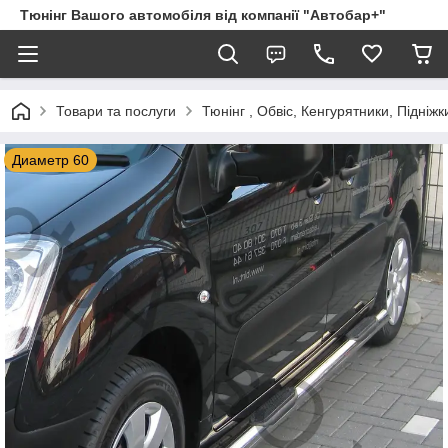
Тюнінг Вашого автомобіля від компанії "Автобар+"
Товари та послуги
Тюнінг , Обвіс, Кенгурятники, Підніжк
Диаметр 60