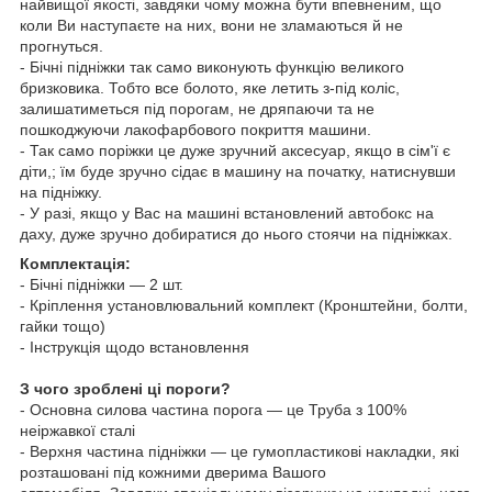
найвищої якості, завдяки чому можна бути впевненим, що
коли Ви наступаєте на них, вони не зламаються й не
прогнуться.
- Бічні підніжки так само виконують функцію великого
бризковика. Тобто все болото, яке летить з-під коліс,
залишатиметься під порогам, не дряпаючи та не
пошкоджуючи лакофарбового покриття машини.
- Так само поріжки це дуже зручний аксесуар, якщо в сім'ї є
діти,; їм буде зручно сідає в машину на початку, натиснувши
на підніжку.
- У разі, якщо у Вас на машині встановлений
автобокс
на
даху, дуже зручно добиратися до нього стоячи на підніжках.
Комплектація:
- Бічні підніжки — 2 шт.
- Кріплення установлювальний комплект (Кронштейни, болти,
гайки тощо)
- Інструкція щодо встановлення
З чого зроблені ці пороги?
- Основна силова частина порога — це Труба з 100%
неіржавкої сталі
- Верхня частина підніжки — це гумопластикові накладки, які
розташовані під кожними дверима Вашого