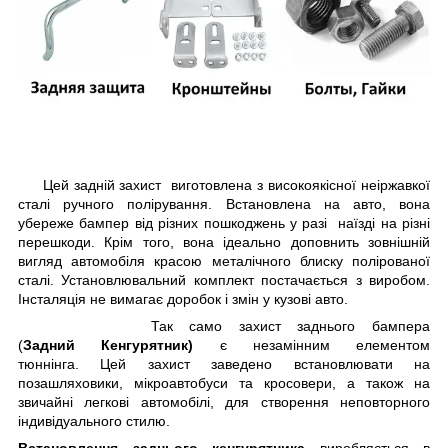
Цей задній захист виготовлена з високоякісної неіржавкої
сталі ручного полірування. Встановлена на авто, вона
убереже бампер від різних пошкоджень у разі наїзді на різні
перешкоди. Крім того, вона ідеально доповнить зовнішній
вигляд автомобіля красою металічного блиску полірованої
сталі. Установлювальний комплект постачається з виробом.
Інсталяція не вимагає доробок і змін у кузові авто.
Так само захист заднього бампера
(
Задний Кенгурятник)
є незамінним елементом
тюннінга. Цей захист заведено встановлювати на
позашляховики, мікроавтобуси та кросовери, а також на
звичайні легкові автомобілі, для створення неповторного
індивідуального стилю.
Встановлення заднього кенгурятника
виробляється в