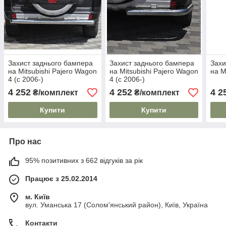
Захист заднього бампера
Захист заднього бампера
Захи
на Mitsubishi Pajero Wagon
на Mitsubishi Pajero Wagon
на M
4 (c 2006-)
4 (c 2006-)
4 252
4 252
4 2
₴/комплект
₴/комплект
Купити
Купити
Про нас
95% позитивних з 662 відгуків за рік
Працює з 25.02.2014
м. Київ
вул. Уманська 17 (Солом'янський район), Київ, Україна
Контакти