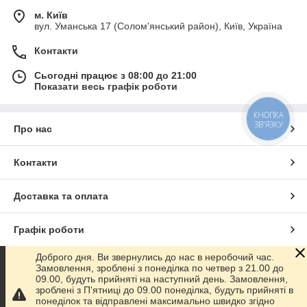
м. Київ
вул. Уманська 17 (Солом'янський район), Київ, Україна
Контакти
Сьогодні працює з 08:00 до 21:00
Показати весь графік роботи
КНОПКА
ЗВ'ЯЗКУ
Про нас
Контакти
Доставка та оплата
Графік роботи
Доброго дня. Ви звернулись до нас в неробочий час.
Повна версія сайту
Замовлення, зроблені з понеділка по четвер з 21.00 до
09.00, будуть прийняті на наступний день. Замовлення,
зроблені з П'ятниці до 09.00 понеділка, будуть прийняті в
Сайт створено на маркетплейсі
Prom.ua
понеділок та відправлені максимально швидко згідно