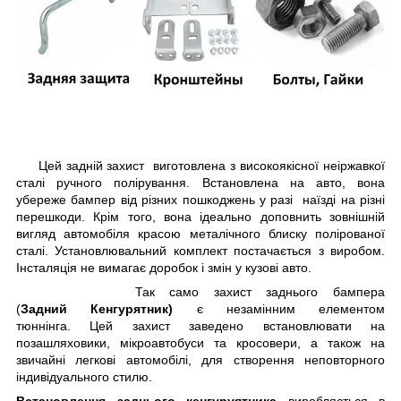
Цей задній захист виготовлена з високоякісної неіржавкої
сталі ручного полірування. Встановлена на авто, вона
убереже бампер від різних пошкоджень у разі наїзді на різні
перешкоди. Крім того, вона ідеально доповнить зовнішній
вигляд автомобіля красою металічного блиску полірованої
сталі. Установлювальний комплект постачається з виробом.
Інсталяція не вимагає доробок і змін у кузові авто.
Так само захист заднього бампера
(
Задний Кенгурятник)
є незамінним елементом
тюннінга. Цей захист заведено встановлювати на
позашляховики, мікроавтобуси та кросовери, а також на
звичайні легкові автомобілі, для створення неповторного
індивідуального стилю.
Встановлення заднього кенгуруятника
виробляється в