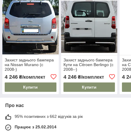
Захист заднього бампера
Захист заднього бампера
Захи
на Nissan Murano (c
Кути на Citroen Berlingo (c
на C
2008-)
2008--)
2008
4 246
4 246
4 2
₴/комплект
₴/комплект
Купити
Купити
Про нас
95% позитивних з 662 відгуків за рік
Працює з 25.02.2014