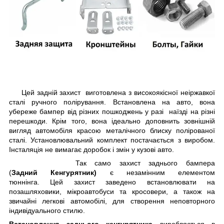
Цей задній захист виготовлена з високоякісної неіржавкої
сталі ручного полірування. Встановлена на авто, вона
убереже бампер від різних пошкоджень у разі наїзді на різні
перешкоди. Крім того, вона ідеально доповнить зовнішній
вигляд автомобіля красою металічного блиску полірованої
сталі. Установлювальний комплект постачається з виробом.
Інсталяція не вимагає доробок і змін у кузові авто.
Так само захист заднього бампера
(
Задний Кенгурятник)
є незамінним елементом
тюннінга. Цей захист заведено встановлювати на
позашляховики, мікроавтобуси та кросовери, а також на
звичайні легкові автомобілі, для створення неповторного
індивідуального стилю.
Встановлення заднього кенгурятника
виробляється в