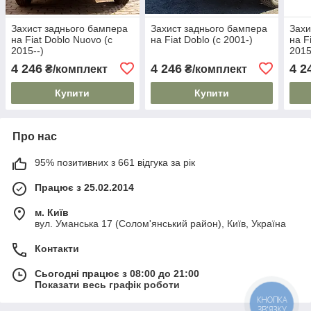
Захист заднього бампера
Захист заднього бампера
Захи
на Fiat Doblo Nuovo (c
на Fiat Doblo (c 2001-)
на F
2015--)
2015
4 246
4 246
4 2
₴/комплект
₴/комплект
Купити
Купити
Про нас
95% позитивних з 661 відгука за рік
Працює з 25.02.2014
м. Київ
вул. Уманська 17 (Солом'янський район), Київ, Україна
Контакти
Сьогодні працює з 08:00 до 21:00
Показати весь графік роботи
КНОПКА
ЗВ'ЯЗКУ