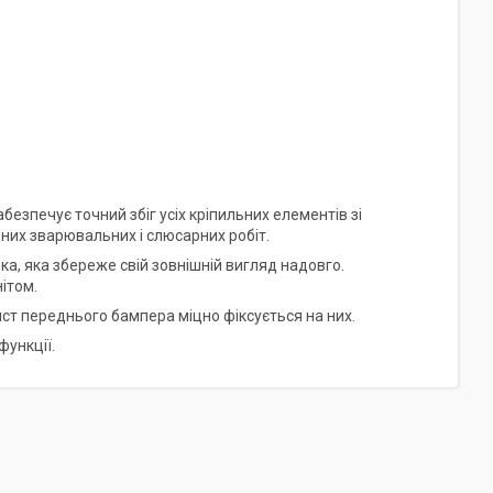
езпечує точний збіг усіх кріпильних елементів зі
них зварювальних і слюсарних робіт.
ка, яка збереже свій зовнішній вигляд надовго.
нітом.
ист переднього бампера міцно фіксується на них.
функції.