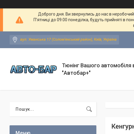
Доброго дня. Ви звернулись до нас в неробочий ч
П'ятниці до 09.00 понеділка, будуть прийняті в по
вул. Уманська 17 (Солом'янський район), Київ, Україна
Тюнінг Вашого автомобіля в
"Автобар+"
Кенгур