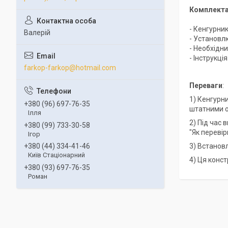
Комплекта
- Кенгурни
Валерій
- Установл
- Необхідни
- Інструкці
farkop-farkop@hotmail.com
Переваги
:
1) Кенгурн
+380 (96) 697-76-35
штатними о
Ілля
2) Під час
+380 (99) 733-30-58
"Як переві
Ігор
3) Встанов
+380 (44) 334-41-46
Київ Стаціонарний
4) Ця конст
+380 (93) 697-76-35
Роман