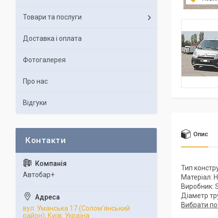
Товари та послуги
Доставка і оплата
Фотогалерея
Про нас
Відгуки
Опис
Тип констр
Автобар+
Матеріал: 
Виробник: S
Діаметр тр
Вибрати по
вул. Уманська 17 (Солом'янський
район), Київ, Україна