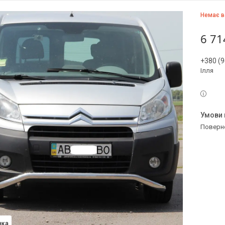
Немає в
6 71
+380 (9
Ілля
поверн
нка