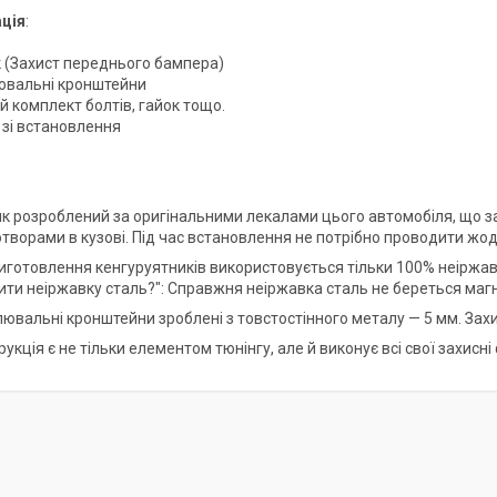
ція
:
к (Захист переднього бампера)
ювальні кронштейни
й комплект болтів, гайок тощо.
я зі встановлення
ик розроблений за оригінальними лекалами цього автомобіля, що заб
творами в кузові. Під час встановлення не потрібно проводити жод
 виготовлення кенгуруятників використовується тільки 100% неіржав
рити неіржавку сталь?": Справжня неіржавка сталь не береться маг
лювальні кронштейни зроблені з товстостінного металу — 5 мм. Зах
рукція є не тільки елементом тюнінгу, але й виконує всі свої захисні 