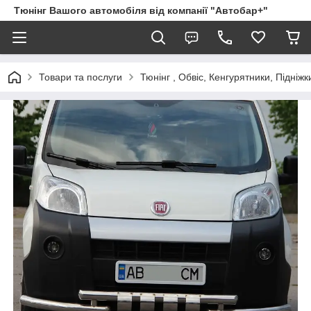
Тюнінг Вашого автомобіля від компанії "Автобар+"
Товари та послуги
Тюнінг , Обвіс, Кенгурятники, Підніжк