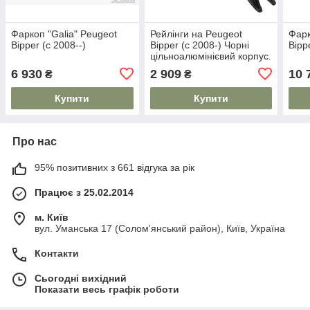
Фаркоп "Galia" Peugeot
Рейлінги на Peugeot
Фарк
Bipper (c 2008--)
Bipper (c 2008-) Чорні
Bipp
цільноалюмінієвий корпус.
На 80 кг. Дуги на дах.
6 930
2 909
10 
₴
₴
Модель Skyport/
Купити
Купити
Про нас
95% позитивних з 661 відгука за рік
Працює з 25.02.2014
м. Київ
вул. Уманська 17 (Солом'янський район), Київ, Україна
Контакти
Сьогодні вихідний
Показати весь графік роботи