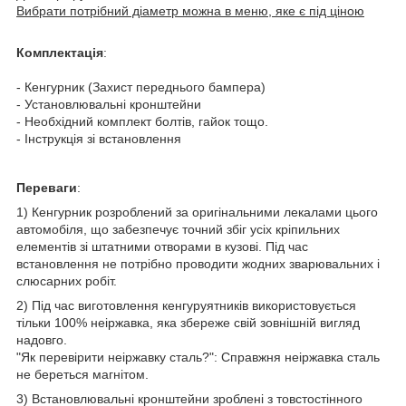
Вибрати потрібний діаметр можна в меню, яке є під ціною
Комплектація
:
- Кенгурник (Захист переднього бампера)
- Установлювальні кронштейни
- Необхідний комплект болтів, гайок тощо.
- Інструкція зі встановлення
Переваги
:
1) Кенгурник розроблений за оригінальними лекалами цього
автомобіля, що забезпечує точний збіг усіх кріпильних
елементів зі штатними отворами в кузові. Під час
встановлення не потрібно проводити жодних зварювальних і
слюсарних робіт.
2) Під час виготовлення кенгуруятників використовується
тільки 100% неіржавка, яка збереже свій зовнішній вигляд
надовго.
"Як перевірити неіржавку сталь?": Справжня неіржавка сталь
не береться магнітом.
3) Встановлювальні кронштейни зроблені з товстостінного