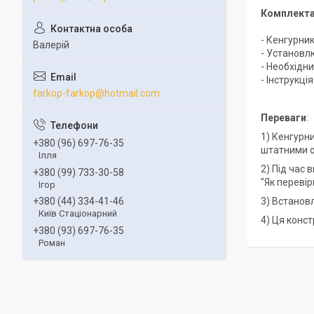
Комплекта
- Кенгурни
Валерій
- Установл
- Необхідни
- Інструкці
farkop-farkop@hotmail.com
Переваги
:
1) Кенгурн
+380 (96) 697-76-35
штатними о
Ілля
2) Під час
+380 (99) 733-30-58
"Як переві
Ігор
3) Встанов
+380 (44) 334-41-46
Київ Стаціонарний
4) Ця конст
+380 (93) 697-76-35
Роман