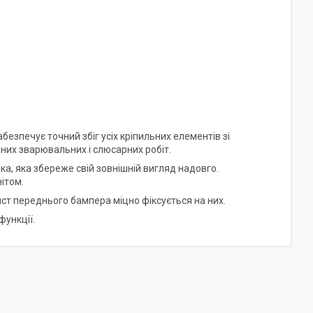
езпечує точний збіг усіх кріпильних елементів зі
них зварювальних і слюсарних робіт.
ка, яка збереже свій зовнішній вигляд надовго.
нітом.
ист переднього бампера міцно фіксується на них.
функції.