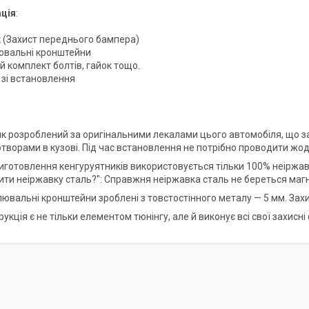
ція
:
к (Захист переднього бампера)
ювальні кронштейни
й комплект болтів, гайок тощо.
я зі встановлення
ик розроблений за оригінальними лекалами цього автомобіля, що заб
творами в кузові. Під час встановлення не потрібно проводити жод
 виготовлення кенгуруятників використовується тільки 100% неіржав
рити неіржавку сталь?": Справжня неіржавка сталь не береться маг
лювальні кронштейни зроблені з товстостінного металу — 5 мм. Зах
рукція є не тільки елементом тюнінгу, але й виконує всі свої захисні 