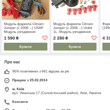
Модуль фаркопа Citroen
Модуль фаркопа Citroen
Фарк
Jumper (c 2006 --) USAP.
Jumper (c 2006 --) Unikit
(199
Модуль узгодження
1L. Модуль узгодження
1 590
2 280
4 3
₴
₴
Купити
Купити
Про нас
95% позитивних з 661 відгука за рік
Працює з 25.02.2014
м. Київ
вул. Уманська 17 (Солом'янський район), Київ, Україна
Контакти