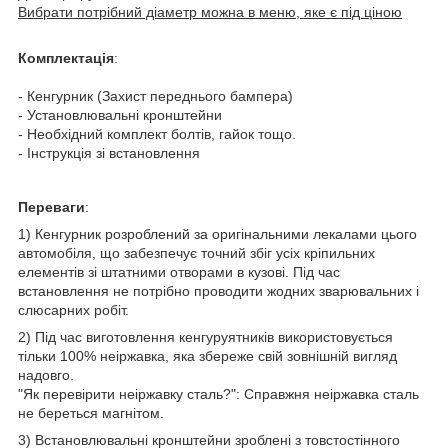
Вибрати потрібний діаметр можна в меню, яке є під ціною
Комплектація
:
- Кенгурник (Захист переднього бампера)
- Установлювальні кронштейни
- Необхідний комплект болтів, гайок тощо.
- Інструкція зі встановлення
Переваги
:
1) Кенгурник розроблений за оригінальними лекалами цього
автомобіля, що забезпечує точний збіг усіх кріпильних
елементів зі штатними отворами в кузові. Під час
встановлення не потрібно проводити жодних зварювальних і
слюсарних робіт.
2) Під час виготовлення кенгуруятників використовується
тільки 100% неіржавка, яка збереже свій зовнішній вигляд
надовго.
"Як перевірити неіржавку сталь?": Справжня неіржавка сталь
не береться магнітом.
3) Встановлювальні кронштейни зроблені з товстостінного