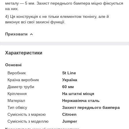
металу — 5 мм. Захист переднього бампера міцно фіксується
на них.
4) Ця конструкція є не тільки елементом тюнінгу, але й
виконує всі свої захисні функції.
Приховати
Характеристики
Основні
Виробник
St Line
Країна виробник
Україна
Діаметр труби
60 мм
Кріплення
На штатні місця
Матеріал
Нержавіюча сталь
Тип обвісу
Захист переднього бампера
Сумісність з маркою
Citroen
Сумісність з моделлю
Jumper