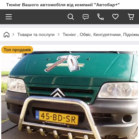
Тюнінг Вашого автомобіля від компанії "Автобар+"
Товари та послуги
Тюнінг , Обвіс, Кенгурятники, Підніжк
Топ продажів