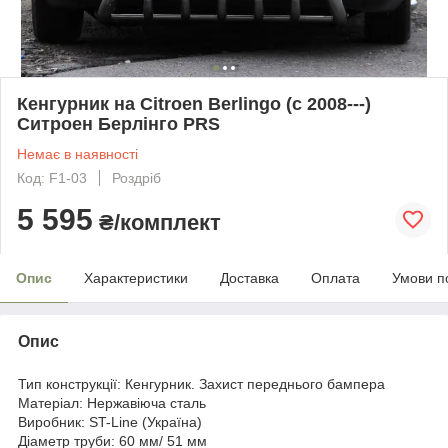
Кенгурник на Citroen Berlingo (c 2008---)
Ситроен Берлінго PRS
Немає в наявності
Код: F1-03
Роздріб
5 595
₴/комплект
Опис
Характеристики
Доставка
Оплата
Умови п
Опис
Тип конструкції: Кенгурник. Захист переднього бампера
Матеріал: Нержавіюча сталь
Виробник: ST-Line (Україна)
Діаметр труби: 60 мм/ 51 мм