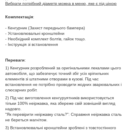
Вибрати потрібний діаметр можна в меню, яке є під ціною
Комплектація
:
- Кенгурник (Захист переднього бампера)
- Установлювальні кронштейни
- Необхідний комплект болтів, гайок тощо.
- Інструкція зі встановлення
Переваги
:
1) Кенгурник розроблений за оригінальними лекалами цього
автомобіля, що забезпечує точний збіг усіх кріпильних
елементів зі штатними отворами в кузові. Під час
встановлення не потрібно проводити жодних зварювальних і
слюсарних робіт.
2) Під час виготовлення кенгуруятників використовується
тільки 100% неіржавка, яка збереже свій зовнішній вигляд
надовго.
"Як перевірити неіржавку сталь?": Справжня неіржавка сталь
не береться магнітом.
3) Встановлювальні кронштейни зроблені з товстостінного