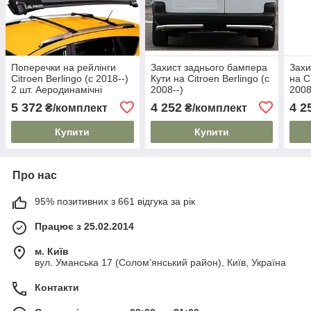
Поперечки на рейлінги
Захист заднього бампера
Захи
Citroen Berlingo (c 2018--)
Кути на Citroen Berlingo (c
на C
2 шт. Аеродинамічні
2008--)
2008
(Aguri) Чорні
5 372
4 252
4 2
₴/комплект
₴/комплект
Купити
Купити
Про нас
95% позитивних з 661 відгука за рік
Працює з 25.02.2014
м. Київ
вул. Уманська 17 (Солом'янський район), Київ, Україна
Контакти