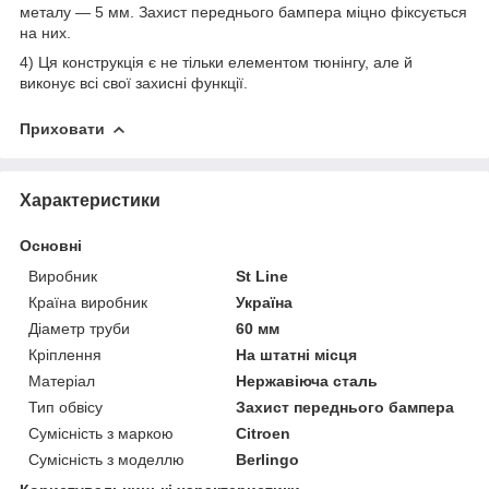
металу — 5 мм. Захист переднього бампера міцно фіксується
на них.
4) Ця конструкція є не тільки елементом тюнінгу, але й
виконує всі свої захисні функції.
Приховати
Характеристики
Основні
Виробник
St Line
Країна виробник
Україна
Діаметр труби
60 мм
Кріплення
На штатні місця
Матеріал
Нержавіюча сталь
Тип обвісу
Захист переднього бампера
Сумісність з маркою
Citroen
Сумісність з моделлю
Berlingo