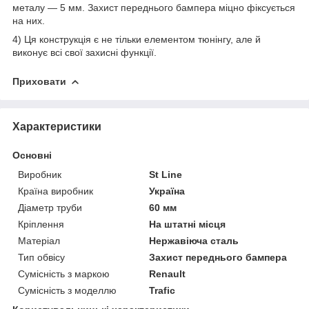
металу — 5 мм. Захист переднього бампера міцно фіксується
на них.
4) Ця конструкція є не тільки елементом тюнінгу, але й
виконує всі свої захисні функції.
Приховати
Характеристики
Основні
Виробник
St Line
Країна виробник
Україна
Діаметр труби
60 мм
Кріплення
На штатні місця
Матеріал
Нержавіюча сталь
Тип обвісу
Захист переднього бампера
Сумісність з маркою
Renault
Сумісність з моделлю
Trafic