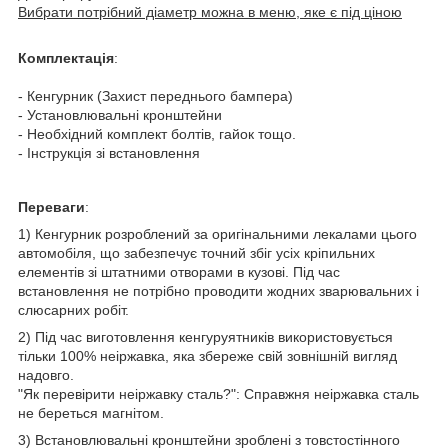
Вибрати потрібний діаметр можна в меню, яке є під ціною
Комплектація
:
- Кенгурник (Захист переднього бампера)
- Установлювальні кронштейни
- Необхідний комплект болтів, гайок тощо.
- Інструкція зі встановлення
Переваги
:
1) Кенгурник розроблений за оригінальними лекалами цього
автомобіля, що забезпечує точний збіг усіх кріпильних
елементів зі штатними отворами в кузові. Під час
встановлення не потрібно проводити жодних зварювальних і
слюсарних робіт.
2) Під час виготовлення кенгуруятників використовується
тільки 100% неіржавка, яка збереже свій зовнішній вигляд
надовго.
"Як перевірити неіржавку сталь?": Справжня неіржавка сталь
не береться магнітом.
3) Встановлювальні кронштейни зроблені з товстостінного