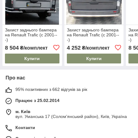
Захист заднього бампера
Захист заднього бампера
Захи
на Renault Trafic (c 2001--
на Renault Trafic (c 2001--
на R
-)
-)
-)
8 504
4 252
8 5
₴/комплект
₴/комплект
Купити
Купити
Про нас
95% позитивних з 662 відгуків за рік
Працює з 25.02.2014
м. Київ
вул. Уманська 17 (Солом'янський район), Київ, Україна
Контакти