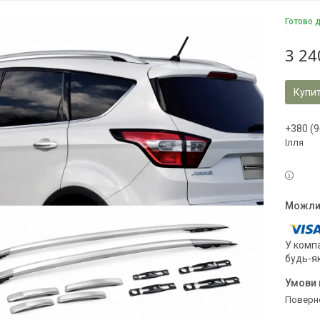
Готово 
3 24
Купи
+380 (9
Ілля
У компа
будь-я
поверн