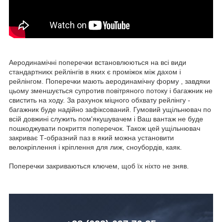
Аеродинамічні поперечки встановлюються на всі види
стандартникх рейлінгів в яких є проміжок між дахом і
рейлінгом. Поперечки мають аеродинамічну форму , завдяки
цьому зменшується супротив повітряного потоку і багажник не
свистить на ходу. За рахунок міцного обхвату рейлінгу -
багажник буде надійно зафіксований. Гумовий ущільнювач по
всій довжині служить пом'якушувачем і Ваш вантаж не буде
пошкоджувати покриття поперечок. Також цей ущільнювач
закриває Т-образний паз в який можна установити
велокріплення і кріплення для лиж, сноубордів, каяк.
Поперечки закриваються ключем, щоб їх ніхто не зняв.