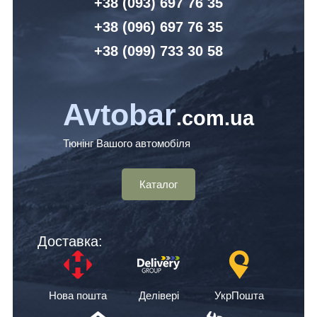
+38 (093) 6
97 76 35
+38 (096)
6
97 76 35
+38 (099) 7
33 30 58
Avtobar
.com.ua
Тюнінг Вашого автомобіля
Каталог
Доставка:
Нова пошта
Делівері
УкрПошта