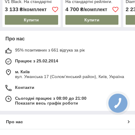
V1 Black. На стандартні
На стандартні рейлінги.
Diam
рейлінги. Без замка. Чорні
Сірі
стан
3 133
4 700
2 2
₴/комплект
₴/комплект
Купити
Купити
Про нас
95% позитивних з 661 відгука за рік
Працює з 25.02.2014
м. Київ
вул. Уманська 17 (Солом'янський район), Київ, Україна
Контакти
Сьогодні працює з 08:00 до 21:00
Показати весь графік роботи
Про нас