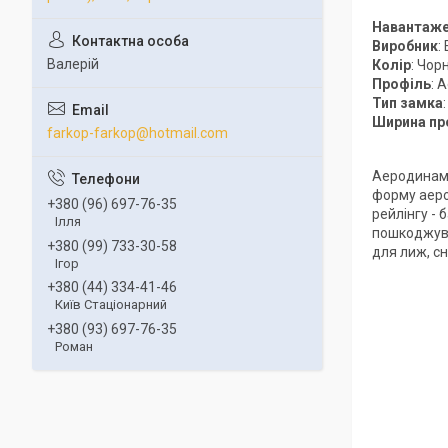
Навантаж
Виробник
:
Валерій
Колір
: Чорн
Профіль
: 
Тип замка
Ширина пр
farkop-farkop@hotmail.com
Аеродинамі
форму аеро
+380 (96) 697-76-35
рейлінгу -
Ілля
пошкоджува
+380 (99) 733-30-58
для лиж, сн
Ігор
+380 (44) 334-41-46
Київ Стаціонарний
+380 (93) 697-76-35
Роман