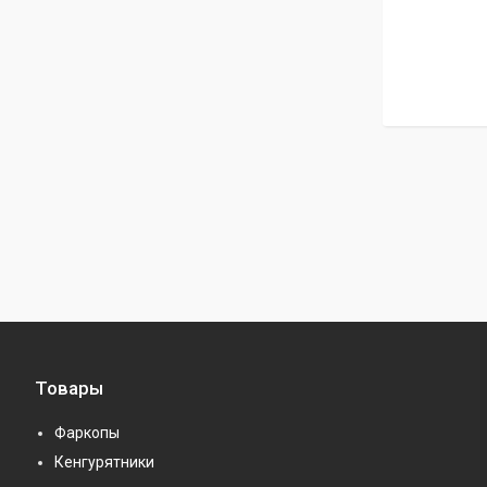
Товары
Фаркопы
Кенгурятники