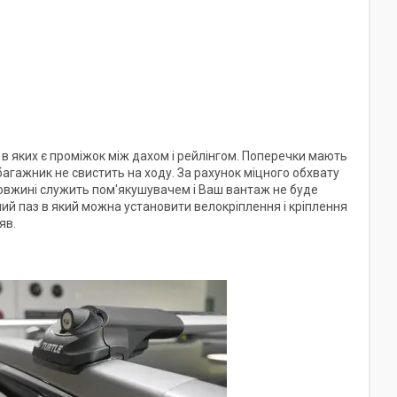
в яких є проміжок між дахом і рейлінгом. Поперечки мають
агажник не свистить на ходу. За рахунок міцного обхвату
довжині служить пом'якушувачем і Ваш вантаж не буде
й паз в який можна установити велокріплення і кріплення
яв.