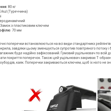
ення
: 80 кг
 Erkul (Туреччина)
і
Аеродинамічний
: Замок з пластиковим ключем
офілю
: 70 мм
чні поперечки встановлюються на всі види стандартникх рейлінгів 
крила, завдяки цьому зменшується супротив повітряного потоку і б
 багажник буде надійно зафіксований. Гумовий ущільнювач по всій 
ти покриття поперечок. Також цей ущільнювач закриває Т-образни
оубордів, каяк. Поперечки закриваються ключем, щоб їх ніхто не зн