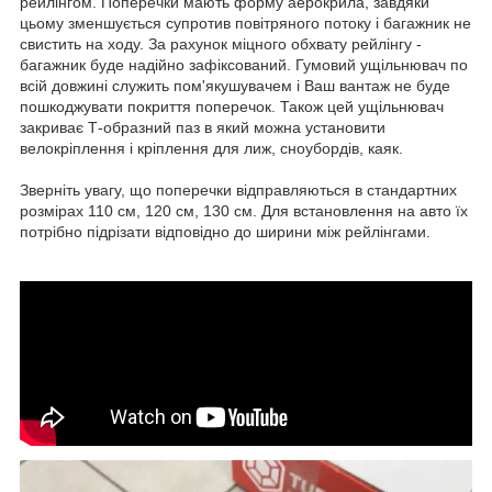
рейлінгом. Поперечки мають форму аерокрила, завдяки
цьому зменшується супротив повітряного потоку і багажник не
свистить на ходу. За рахунок міцного обхвату рейлінгу -
багажник буде надійно зафіксований. Гумовий ущільнювач по
всій довжині служить пом'якушувачем і Ваш вантаж не буде
пошкоджувати покриття поперечок. Також цей ущільнювач
закриває Т-образний паз в який можна установити
велокріплення і кріплення для лиж, сноубордів, каяк.
Зверніть увагу, що поперечки відправляються в стандартних
розмірах 110 см, 120 см, 130 см. Для встановлення на авто їх
потрібно підрізати відповідно до ширини між рейлінгами.