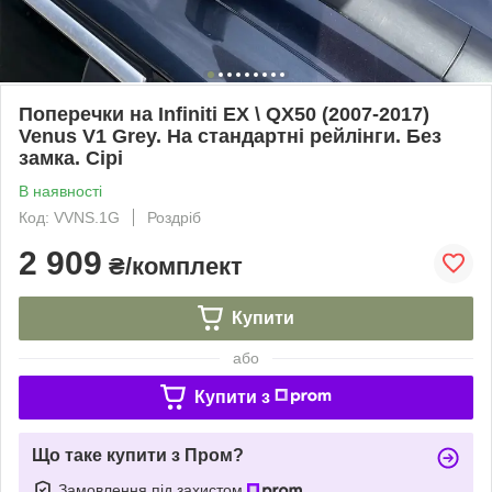
Поперечки на Infiniti EX \ QX50 (2007-2017)
Venus V1 Grey. На стандартні рейлінги. Без
замка. Сірі
В наявності
Код: VVNS.1G
Роздріб
2 909
₴/комплект
Купити
або
Купити з
Що таке купити з Пром?
Замовлення під захистом