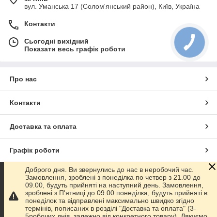
вул. Уманська 17 (Солом'янський район), Київ, Україна
Контакти
Сьогодні вихідний
Показати весь графік роботи
Про нас
Контакти
Доставка та оплата
Графік роботи
Доброго дня. Ви звернулись до нас в неробочий час.
Повна версія сайту
Замовлення, зроблені з понеділка по четвер з 21.00 до
09.00, будуть прийняті на наступний день. Замовлення,
зроблені з П'ятниці до 09.00 понеділка, будуть прийняті в
Сайт створено на маркетплейсі
Prom.ua
понеділок та відправлені максимально швидко згідно
термінів, пописаних в розділі "Доставка та оплата" (3-
5робочих днів, залежно від конкретного товару). Дякуємо