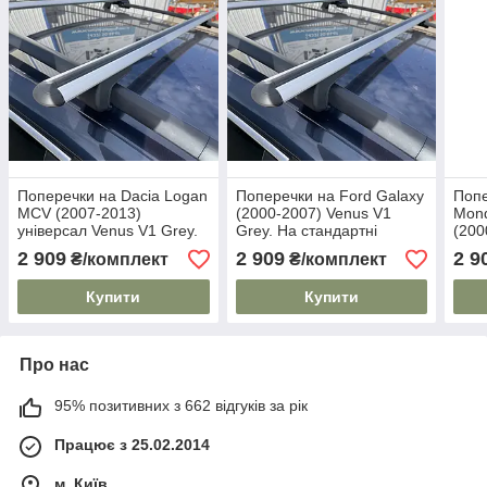
Поперечки на Dacia Logan
Поперечки на Ford Galaxy
Попе
MCV (2007-2013)
(2000-2007) Venus V1
Mond
універсал Venus V1 Grey.
Grey. На стандартні
(200
На стандартні рейлінги.
рейлінги. Без замка. Сірі
Grey
2 909
2 909
2 9
₴/комплект
₴/комплект
Без замка. Сірі
рейл
Купити
Купити
Про нас
95% позитивних з 662 відгуків за рік
Працює з 25.02.2014
м. Київ