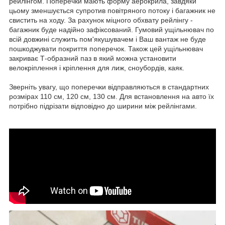
рейлінгом. Поперечки мають форму аерокрила, завдяки
цьому зменшується супротив повітряного потоку і багажник не
свистить на ходу. За рахунок міцного обхвату рейлінгу -
багажник буде надійно зафіксований. Гумовий ущільнювач по
всій довжині служить пом'якушувачем і Ваш вантаж не буде
пошкоджувати покриття поперечок. Також цей ущільнювач
закриває Т-образний паз в який можна установити
велокріплення і кріплення для лиж, сноубордів, каяк.
Зверніть увагу, що поперечки відправляються в стандартних
розмірах 110 см, 120 см, 130 см. Для встановлення на авто їх
потрібно підрізати відповідно до ширини між рейлінгами.