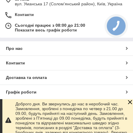
вул. Уманська 17 (Солом'янський район), Київ, Україна
Контакти
Сьогодні працює з 08:00 до 21:00
Показати весь графік роботи
Про нас
Контакти
Доставка та оплата
Графік роботи
Доброго дня. Ви звернулись до нас в неробочий час.
Повна версія сайту
Замовлення, зроблені з понеділка по четвер з 21.00 до
09.00, будуть прийняті на наступний день. Замовлення,
зроблені з П'ятниці до 09.00 понеділка, будуть прийняті в
Сайт створено на маркетплейсі
Prom.ua
понеділок та відправлені максимально швидко згідно
термінів, пописаних в розділі "Доставка та оплата" (3-
5робочих днів, залежно від конкретного товару). Дякуємо