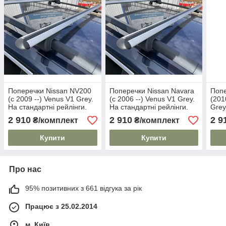
Поперечки Nissan NV200
Поперечки Nissan Navara
Попе
(c 2009 --) Venus V1 Grey.
(c 2006 --) Venus V1 Grey.
(201
На стандартні рейлінги.
На стандартні рейлінги.
Grey
Без замка. Сірі
Без замка. Сірі
рейл
2 910
2 910
2 9
₴/комплект
₴/комплект
Купити
Купити
Про нас
95% позитивних з 661 відгука за рік
Працює з 25.02.2014
м. Київ