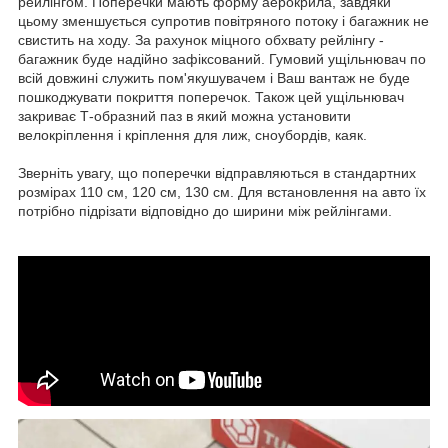
рейлінгом. Поперечки мають форму аерокрила, завдяки
цьому зменшується супротив повітряного потоку і багажник не
свистить на ходу. За рахунок міцного обхвату рейлінгу -
багажник буде надійно зафіксований. Гумовий ущільнювач по
всій довжині служить пом'якушувачем і Ваш вантаж не буде
пошкоджувати покриття поперечок. Також цей ущільнювач
закриває Т-образний паз в який можна установити
велокріплення і кріплення для лиж, сноубордів, каяк.
Зверніть увагу, що поперечки відправляються в стандартних
розмірах 110 см, 120 см, 130 см. Для встановлення на авто їх
потрібно підрізати відповідно до ширини між рейлінгами.