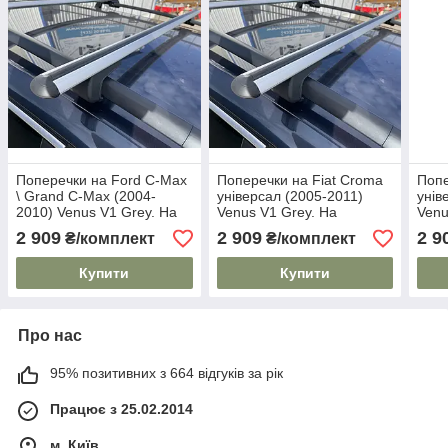
Поперечки на Ford C-Max
Поперечки на Fiat Croma
Попе
\ Grand C-Max (2004-
універсал (2005-2011)
унів
2010) Venus V1 Grey. На
Venus V1 Grey. На
Venu
стандартні рейлінги. Без
стандартні рейлінги. Без
стан
2 909
2 909
2 9
₴/комплект
₴/комплект
замка. Сірі
замка. Сірі
замк
Купити
Купити
Про нас
95% позитивних з 664 відгуків за рік
Працює з 25.02.2014
м. Київ