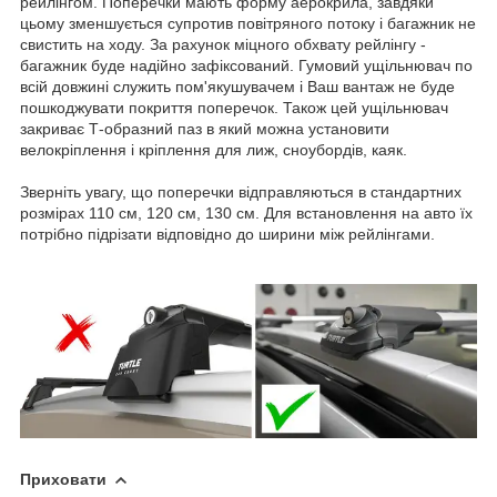
рейлінгом. Поперечки мають форму аерокрила, завдяки
цьому зменшується супротив повітряного потоку і багажник не
свистить на ходу. За рахунок міцного обхвату рейлінгу -
багажник буде надійно зафіксований. Гумовий ущільнювач по
всій довжині служить пом'якушувачем і Ваш вантаж не буде
пошкоджувати покриття поперечок. Також цей ущільнювач
закриває Т-образний паз в який можна установити
велокріплення і кріплення для лиж, сноубордів, каяк.
Зверніть увагу, що поперечки відправляються в стандартних
розмірах 110 см, 120 см, 130 см. Для встановлення на авто їх
потрібно підрізати відповідно до ширини між рейлінгами.
Приховати