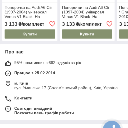
Поперечки на Audi A6 C5
Поперечки на Audi A6 C5
Попе
(1997-2004) універсал
(1997-2004) універсал
\ Gr
Venus V1 Black. На
Venus V1 Black. На
2010
стандартні рейлінги. Без
стандартні рейлінги. Без
стан
3 133
3 133
3 1
₴/комплект
₴/комплект
замка. Чорні
замка. Чорні
замк
Купити
Купити
Про нас
95% позитивних з 662 відгуків за рік
Працює з 25.02.2014
м. Київ
вул. Уманська 17 (Солом'янський район), Київ, Україна
Контакти
Сьогодні вихідний
Показати весь графік роботи