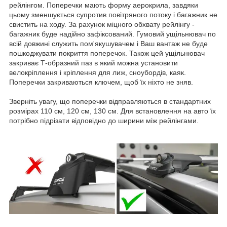
рейлінгом. Поперечки мають форму аерокрила, завдяки
цьому зменшується супротив повітряного потоку і багажник не
свистить на ходу. За рахунок міцного обхвату рейлінгу -
багажник буде надійно зафіксований. Гумовий ущільнювач по
всій довжині служить пом'якушувачем і Ваш вантаж не буде
пошкоджувати покриття поперечок. Також цей ущільнювач
закриває Т-образний паз в який можна установити
велокріплення і кріплення для лиж, сноубордів, каяк.
Поперечки закриваються ключем, щоб їх ніхто не зняв.
Зверніть увагу, що поперечки відправляються в стандартних
розмірах 110 см, 120 см, 130 см. Для встановлення на авто їх
потрібно підрізати відповідно до ширини між рейлінгами.