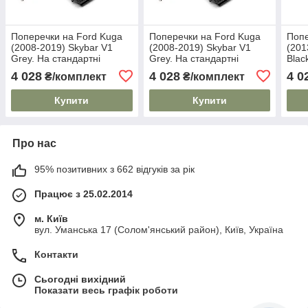
Поперечки на Ford Kuga
Поперечки на Ford Kuga
Попе
(2008-2019) Skybar V1
(2008-2019) Skybar V1
(201
Grey. На стандартні
Grey. На стандартні
Blac
рейлінги. Замок на
рейлінги. Замок на
рейл
4 028
4 028
4 0
₴/комплект
₴/комплект
ключах. Сірі
ключах. Сірі
ключ
Купити
Купити
Про нас
95% позитивних з 662 відгуків за рік
Працює з 25.02.2014
м. Київ
вул. Уманська 17 (Солом'янський район), Київ, Україна
Контакти
Сьогодні вихідний
Показати весь графік роботи