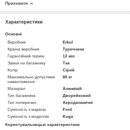
Приховати
Характеристики
Основні
Виробник
Erkul
Країна виробник
Туреччина
Гарантійний термін
12 міс
Замок на багажнику
Так
Колір
Сірий
Максимально допустиме
80 кг
навантаження
Матеріал
Алюміній
Тип багажника
Дворейковий
Тип поперечин
Аеродинамічні
Сумісність з маркою
Ford
Сумісність з моделлю
Kuga
Користувальницькі характеристики