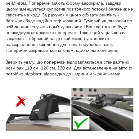
рейлінгом. Поперечки мають форму аерокрила, завдяки
цьому зменшується супротив повітряного потоку і багажник не
свистить на ходу. За рахунок міцного обхвату рейлінгу -
багажник буде надійно зафіксований. Гумовий ущільнювач по
всій довжині служить пом'якушувачем і Ваш вантаж не буде
пошкоджувати покриття поперечок. Також цей ущільнювач
закриває Т-образний паз в який можна установити
велокріплення і кріплення для лиж, сноубордів, каяк.
Поперечки закриваються ключем, щоб їх ніхто не зняв.
Зверніть увагу, що поперечки відправляються в стандартних
розмірах 110 см, 120 см, 130 см. Для встановлення на авто їх
потрібно підрізати відповідно до ширини між рейлінгами.