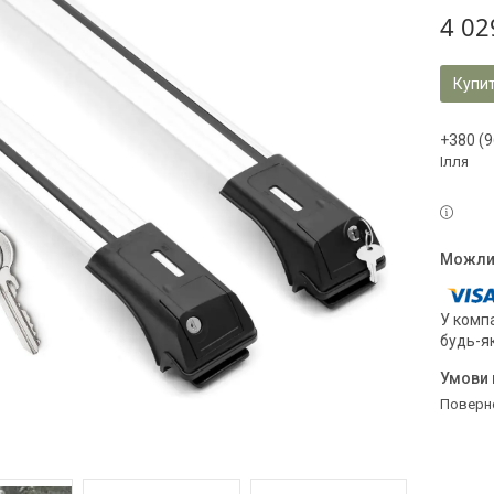
4 02
Купи
+380 (9
Ілля
У компа
будь-я
поверн