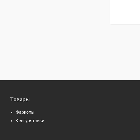
Товары
Фаркопы
Кенгурятники