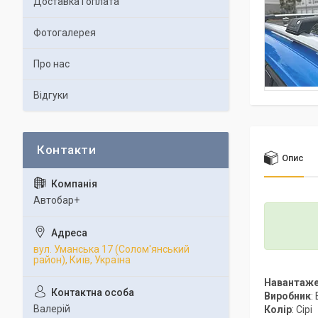
Доставка і оплата
Фотогалерея
Про нас
Відгуки
Опис
Автобар+
вул. Уманська 17 (Солом'янський
район), Київ, Україна
Навантаж
Виробник
:
Валерій
Колір
: Сірі