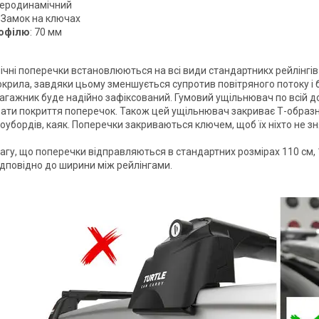
Аеродинамічний
: Замок на ключах
офілю
: 70 мм
чні поперечки встановлюються на всі види стандартникх рейлінгів 
крила, завдяки цьому зменшується супротив повітряного потоку і б
 багажник буде надійно зафіксований. Гумовий ущільнювач по всій 
ти покриття поперечок. Також цей ущільнювач закриває Т-образни
оубордів, каяк. Поперечки закриваються ключем, щоб їх ніхто не зн
агу, що поперечки відправляються в стандартних розмірах 110 см, 1
відповідно до ширини між рейлінгами.