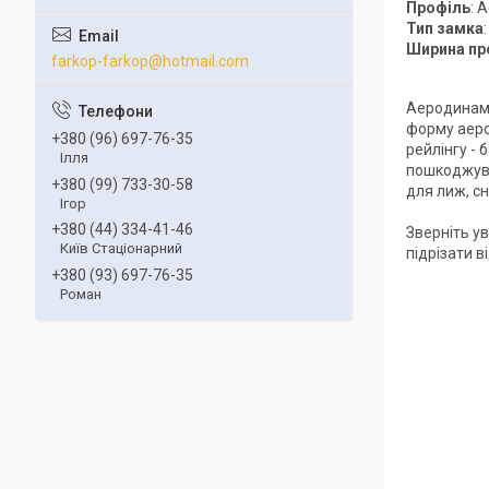
Профіль
: 
Тип замка
Ширина пр
farkop-farkop@hotmail.com
Аеродинамі
форму аеро
+380 (96) 697-76-35
рейлінгу -
Ілля
пошкоджува
+380 (99) 733-30-58
для лиж, сн
Ігор
+380 (44) 334-41-46
Зверніть ув
Київ Стаціонарний
підрізати 
+380 (93) 697-76-35
Роман