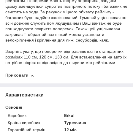
рейлінгом. Поперечки мають форму аерокрила, завдяки
цьому зменшується супротив повітряного потоку і багажник не
свистить на ходу. За рахунок міцного обхвату рейлінгу -
багажник буде надійно зафіксований. Гумовий ущільнювач по
всій довжині служить пом'якушувачем і Ваш вантаж не буде
пошкоджувати покриття поперечок. Також цей ущільнювач
закриває Т-образний паз в який можна установити
велокріплення і кріплення для лиж, сноубордів, каяк.
Зверніть увагу, що поперечки відправляються в стандартних
розмірах 110 см, 120 см, 130 см. Для встановлення на авто їх
потрібно підрізати відповідно до ширини між рейлінгами.
Приховати
Характеристики
Основні
Виробник
Erkul
Країна виробник
Туреччина
Гарантійний термін
12 міс