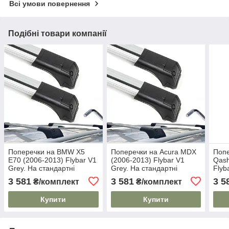
Всі умови повернення
Подібні товари компанії
Поперечки на BMW X5
Поперечки на Acura MDX
Попе
E70 (2006-2013) Flybar V1
(2006-2013) Flybar V1
Qash
Grey. На стандартні
Grey. На стандартні
Flyb
рейлінги. Без замка. Сірі
рейлінги. Без замка. Сірі
стан
3 581
3 581
3 5
₴/комплект
₴/комплект
замк
Купити
Купити