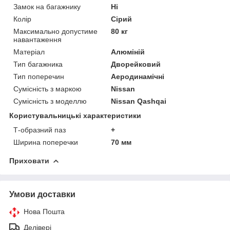
Замок на багажнику
Ні
Колір
Сірий
Максимально допустиме
80 кг
навантаження
Матеріал
Алюміній
Тип багажника
Дворейковий
Тип поперечин
Аеродинамічні
Сумісність з маркою
Nissan
Сумісність з моделлю
Nissan Qashqai
Користувальницькі характеристики
Т-образний паз
+
Ширина поперечки
70 мм
Приховати
Умови доставки
Нова Пошта
Делівері