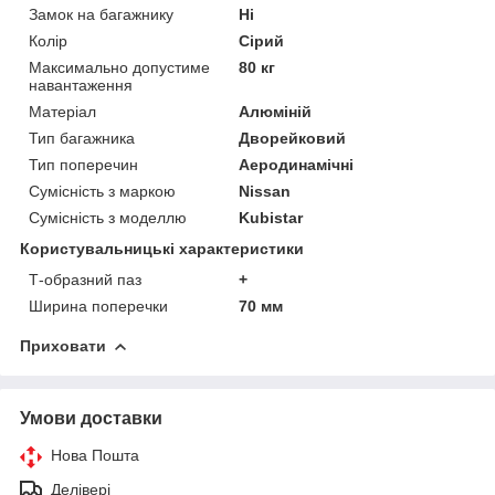
Замок на багажнику
Ні
Колір
Сірий
Максимально допустиме
80 кг
навантаження
Матеріал
Алюміній
Тип багажника
Дворейковий
Тип поперечин
Аеродинамічні
Сумісність з маркою
Nissan
Сумісність з моделлю
Kubistar
Користувальницькі характеристики
Т-образний паз
+
Ширина поперечки
70 мм
Приховати
Умови доставки
Нова Пошта
Делівері