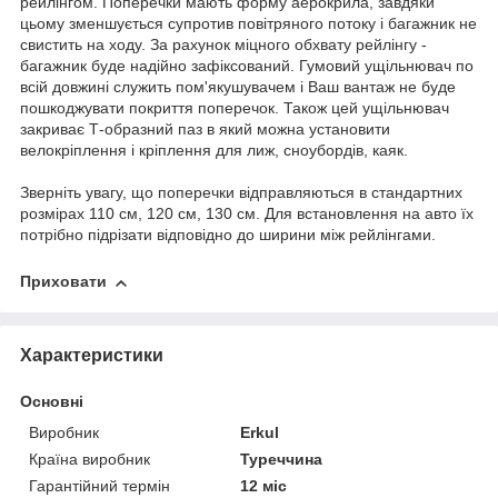
рейлінгом. Поперечки мають форму аерокрила, завдяки
цьому зменшується супротив повітряного потоку і багажник не
свистить на ходу. За рахунок міцного обхвату рейлінгу -
багажник буде надійно зафіксований. Гумовий ущільнювач по
всій довжині служить пом'якушувачем і Ваш вантаж не буде
пошкоджувати покриття поперечок. Також цей ущільнювач
закриває Т-образний паз в який можна установити
велокріплення і кріплення для лиж, сноубордів, каяк.
Зверніть увагу, що поперечки відправляються в стандартних
розмірах 110 см, 120 см, 130 см. Для встановлення на авто їх
потрібно підрізати відповідно до ширини між рейлінгами.
Приховати
Характеристики
Основні
Виробник
Erkul
Країна виробник
Туреччина
Гарантійний термін
12 міс