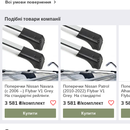
Всі умови повернення
Подібні товари компанії
Поперечки Nissan Navara
Поперечки Nissan Patrol
Попе
(c 2006 --) Flybar V1 Grey.
(2010-2022) Flybar V1
Alha
На стандартні рейлінги.
Grey. На стандартні
Flyb
Без замка. Сірі
рейлінги. Без замка. Сірі
стан
3 581
3 581
3 5
₴/комплект
₴/комплект
замк
Купити
Купити