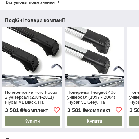
Всі умови повернення
Подібні товари компанії
Поперечки на Ford Focus
Поперечки Peugeot 406
Попе
2 універсал (2004-2011)
універсал (1997 - 2004)
унів
Flybar V1 Black. На
Flybar V1 Grey. На
Flyb
стандартні рейлінги. Без
стандартні рейлінги. Без
стан
3 581
3 581
3 5
₴/комплект
₴/комплект
замка. Чорні
замка. Сірі
замк
Купити
Купити