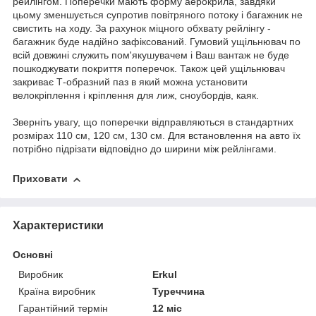
рейлінгом. Поперечки мають форму аерокрила, завдяки
цьому зменшується супротив повітряного потоку і багажник не
свистить на ходу. За рахунок міцного обхвату рейлінгу -
багажник буде надійно зафіксований. Гумовий ущільнювач по
всій довжині служить пом'якушувачем і Ваш вантаж не буде
пошкоджувати покриття поперечок. Також цей ущільнювач
закриває Т-образний паз в який можна установити
велокріплення і кріплення для лиж, сноубордів, каяк.
Зверніть увагу, що поперечки відправляються в стандартних
розмірах 110 см, 120 см, 130 см. Для встановлення на авто їх
потрібно підрізати відповідно до ширини між рейлінгами.
Приховати
Характеристики
Основні
Виробник
Erkul
Країна виробник
Туреччина
Гарантійний термін
12 міс