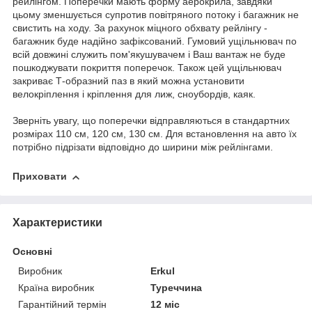
рейлінгом. Поперечки мають форму аерокрила, завдяки
цьому зменшується супротив повітряного потоку і багажник не
свистить на ходу. За рахунок міцного обхвату рейлінгу -
багажник буде надійно зафіксований. Гумовий ущільнювач по
всій довжині служить пом'якушувачем і Ваш вантаж не буде
пошкоджувати покриття поперечок. Також цей ущільнювач
закриває Т-образний паз в який можна установити
велокріплення і кріплення для лиж, сноубордів, каяк.
Зверніть увагу, що поперечки відправляються в стандартних
розмірах 110 см, 120 см, 130 см. Для встановлення на авто їх
потрібно підрізати відповідно до ширини між рейлінгами.
Приховати
Характеристики
Основні
Виробник
Erkul
Країна виробник
Туреччина
Гарантійний термін
12 міс