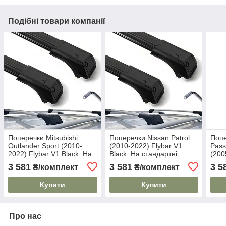
Подібні товари компанії
Поперечки Mitsubishi
Поперечки Nissan Patrol
Попе
Outlander Sport (2010-
(2010-2022) Flybar V1
Pass
2022) Flybar V1 Black. На
Black. На стандартні
(200
стандартні рейлінги. Без
рейлінги. Без замка. Чорні
Blac
3 581
3 581
3 5
₴/комплект
₴/комплект
замка. Чорні
рейл
Купити
Купити
Про нас