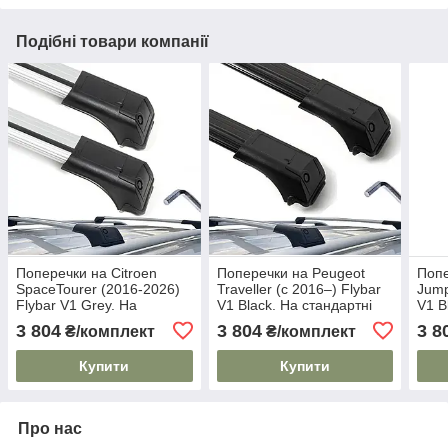
Подібні товари компанії
Поперечки на Citroen
Поперечки на Peugeot
Попе
SpaceTourer (2016-2026)
Traveller (c 2016–) Flybar
Jump
Flybar V1 Grey. На
V1 Black. На стандартні
V1 B
стандартні рейлінги. Без
рейлінги. Без замка. Чорні
рейл
3 804
3 804
3 8
₴/комплект
₴/комплект
замка. Сірі
Купити
Купити
Про нас