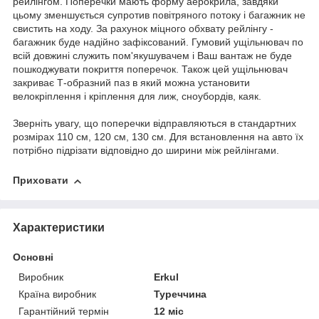
рейлінгом. Поперечки мають форму аерокрила, завдяки
цьому зменшується супротив повітряного потоку і багажник не
свистить на ходу. За рахунок міцного обхвату рейлінгу -
багажник буде надійно зафіксований. Гумовий ущільнювач по
всій довжині служить пом'якушувачем і Ваш вантаж не буде
пошкоджувати покриття поперечок. Також цей ущільнювач
закриває Т-образний паз в який можна установити
велокріплення і кріплення для лиж, сноубордів, каяк.
Зверніть увагу, що поперечки відправляються в стандартних
розмірах 110 см, 120 см, 130 см. Для встановлення на авто їх
потрібно підрізати відповідно до ширини між рейлінгами.
Приховати
Характеристики
Основні
Виробник
Erkul
Країна виробник
Туреччина
Гарантійний термін
12 міс