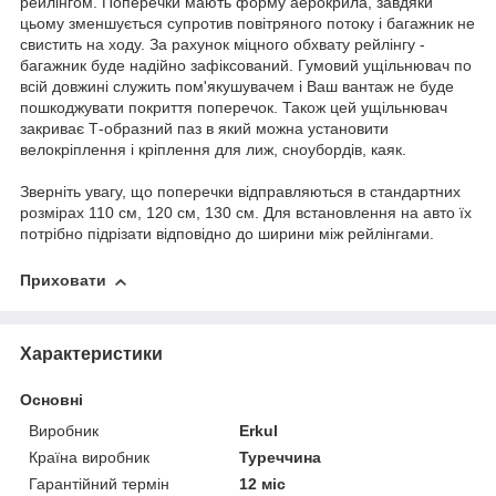
рейлінгом. Поперечки мають форму аерокрила, завдяки
цьому зменшується супротив повітряного потоку і багажник не
свистить на ходу. За рахунок міцного обхвату рейлінгу -
багажник буде надійно зафіксований. Гумовий ущільнювач по
всій довжині служить пом'якушувачем і Ваш вантаж не буде
пошкоджувати покриття поперечок. Також цей ущільнювач
закриває Т-образний паз в який можна установити
велокріплення і кріплення для лиж, сноубордів, каяк.
Зверніть увагу, що поперечки відправляються в стандартних
розмірах 110 см, 120 см, 130 см. Для встановлення на авто їх
потрібно підрізати відповідно до ширини між рейлінгами.
Приховати
Характеристики
Основні
Виробник
Erkul
Країна виробник
Туреччина
Гарантійний термін
12 міс