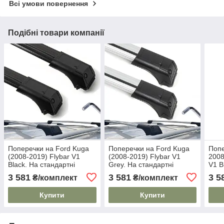
Всі умови повернення
Подібні товари компанії
Поперечки на Ford Kuga
Поперечки на Ford Kuga
Попе
(2008-2019) Flybar V1
(2008-2019) Flybar V1
2008
Black. На стандартні
Grey. На стандартні
V1 B
рейлінги. Без замка. Чорні
рейлінги. Без замка. Сірі
рейл
3 581
3 581
3 5
₴/комплект
₴/комплект
Купити
Купити