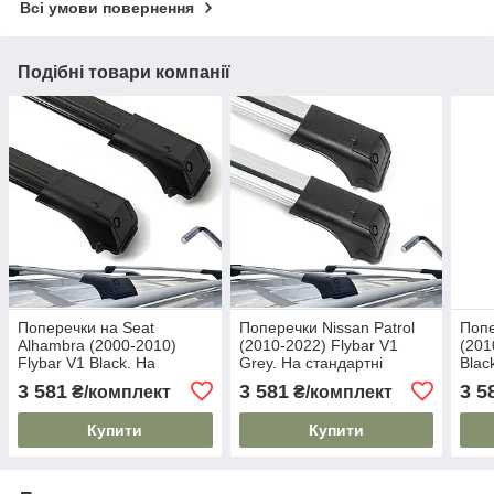
Всі умови повернення
Подібні товари компанії
Поперечки на Seat
Поперечки Nissan Patrol
Попе
Alhambra (2000-2010)
(2010-2022) Flybar V1
(201
Flybar V1 Black. На
Grey. На стандартні
Blac
стандартні рейлінги. Без
рейлінги. Без замка. Сірі
рейл
3 581
3 581
3 5
₴/комплект
₴/комплект
замка. Чорні
Купити
Купити