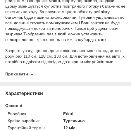
рейлінгом. Поперечки мають форму аерокрила, завдяки
цьому зменшується супротив повітряного потоку і багажник не
свистить на ходу. За рахунок міцного обхвату рейлінгу -
багажник буде надійно зафіксований. Гумовий ущільнювач по
всій довжині служить пом'якушувачем і Ваш вантаж не буде
пошкоджувати покриття поперечок. Також цей ущільнювач
закриває Т-образний паз в який можна установити
велокріплення і кріплення для лиж, сноубордів, каяк.
Зверніть увагу, що поперечки відправляються в стандартних
розмірах 110 см, 120 см, 130 см. Для встановлення на авто їх
потрібно підрізати відповідно до ширини між рейлінгами.
Приховати
Характеристики
Основні
Виробник
Erkul
Країна виробник
Туреччина
Гарантійний термін
12 міс