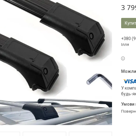
3 79
Купи
+380 (9
Ілля
У компа
будь-я
поверн