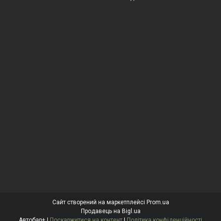
Сайт створений на маркетплейсі
Prom.ua
Продавець на Bigl.ua
Автобар+ |
Поскаржитися на контент
|
Політика конфіденційності