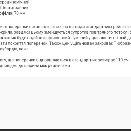
Аеродинамічний
: Шестигранник
офілю
: 70 мм
чні поперечки встановлюються на всі види стандартникх рейлінгів 
крила, завдяки цьому зменшується супротив повітряного потоку і б
 багажник буде надійно зафіксований. Гумовий ущільнювач по всій 
ти покриття поперечок. Також цей ущільнювач закриває Т-образни
оубордів, каяк.
агу, що поперечки відправляються в стандартних розмірах 110 см, 1
відповідно до ширини між рейлінгами.