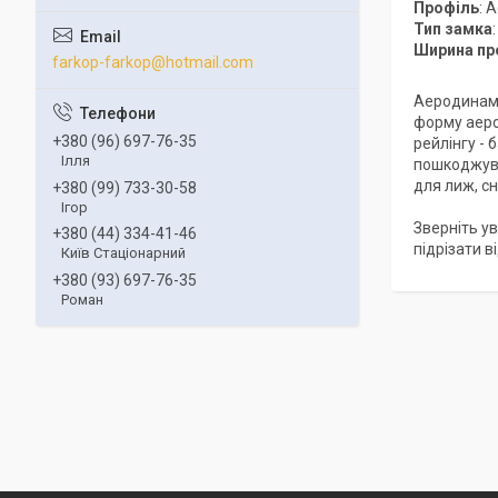
Профіль
: 
Тип замка
Ширина пр
farkop-farkop@hotmail.com
Аеродинамі
форму аеро
+380 (96) 697-76-35
рейлінгу -
Ілля
пошкоджува
для лиж, сн
+380 (99) 733-30-58
Ігор
Зверніть ув
+380 (44) 334-41-46
підрізати 
Київ Стаціонарний
+380 (93) 697-76-35
Роман