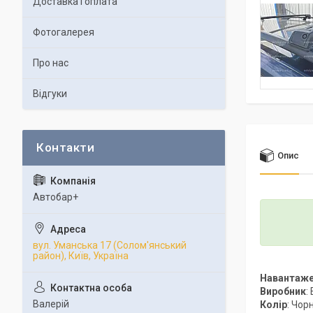
Доставка і оплата
Фотогалерея
Про нас
Відгуки
Опис
Автобар+
вул. Уманська 17 (Солом'янський
район), Київ, Україна
Навантаж
Виробник
:
Валерій
Колір
: Чорн