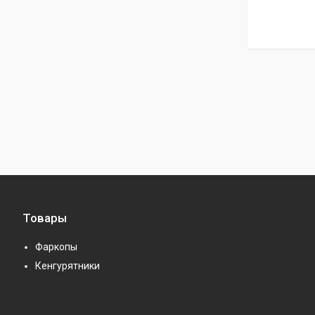
Товары
Фаркопы
Кенгурятники