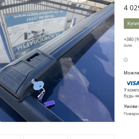
4 02
Купи
+380 (9
Ілля
У компа
будь-я
поверн