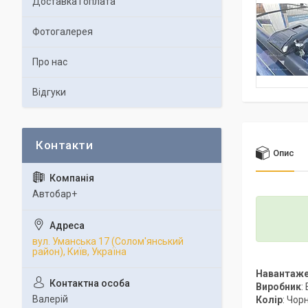
Доставка і оплата
Фотогалерея
Про нас
Відгуки
Опис
Автобар+
вул. Уманська 17 (Солом'янський
район), Київ, Україна
Навантаж
Виробник
:
Валерій
Колір
: Чор