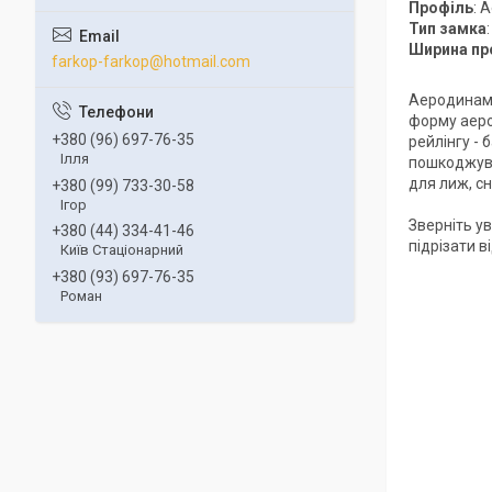
Профіль
: 
Тип замка
Ширина пр
farkop-farkop@hotmail.com
Аеродинамі
форму аеро
+380 (96) 697-76-35
рейлінгу -
Ілля
пошкоджува
для лиж, сн
+380 (99) 733-30-58
Ігор
Зверніть ув
+380 (44) 334-41-46
підрізати 
Київ Стаціонарний
+380 (93) 697-76-35
Роман