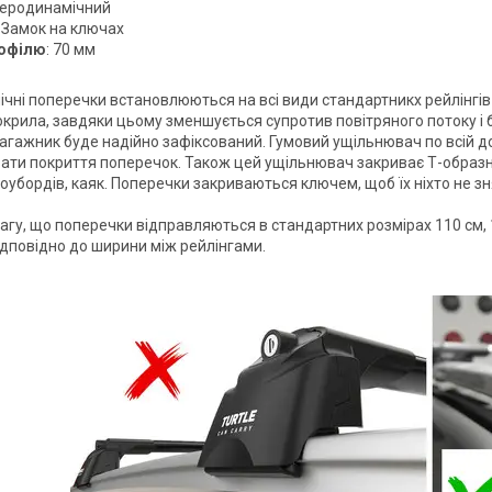
Аеродинамічний
: Замок на ключах
офілю
: 70 мм
чні поперечки встановлюються на всі види стандартникх рейлінгів 
крила, завдяки цьому зменшується супротив повітряного потоку і б
 багажник буде надійно зафіксований. Гумовий ущільнювач по всій 
ти покриття поперечок. Також цей ущільнювач закриває Т-образни
оубордів, каяк. Поперечки закриваються ключем, щоб їх ніхто не зн
агу, що поперечки відправляються в стандартних розмірах 110 см, 1
відповідно до ширини між рейлінгами.