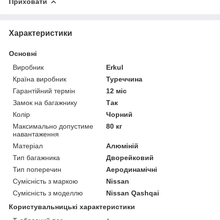
Приховати
Характеристики
Основні
Виробник
Erkul
Країна виробник
Туреччина
Гарантійний термін
12 міс
Замок на багажнику
Так
Колір
Чорний
Максимально допустиме
80 кг
навантаження
Матеріал
Алюміній
Тип багажника
Дворейковий
Тип поперечин
Аеродинамічні
Сумісність з маркою
Nissan
Сумісність з моделлю
Nissan Qashqai
Користувальницькі характеристики