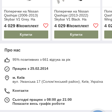
Поперечки на Nissan
Поперечки на Nissan
Попе
Qashqai (2006-2013)
Qashqai (2013-2022)
Qash
Skybar V1 Grey. На
Skybar V1 Black. На
Wing
стандартні рейлінги.
стандартні рейлінги.
стан
4 029
4 029
4 0
₴/комплект
₴/комплект
Замок на ключах. Сірі
Замок на ключах. Чорні
Замо
Купити
Купити
Про нас
95% позитивних з 661 відгука за рік
Працює з 25.02.2014
м. Київ
вул. Уманська 17 (Солом'янський район), Київ, Україна
Контакти
Сьогодні працює з 08:00 до 21:00
Показати весь графік роботи