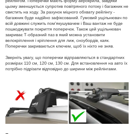
рейлінгом. Поперечки мають форму аерокрила, завдяки
цьому зменшується супротив повітряного потоку і багажник не
свистить на ходу. За рахунок міцного обхвату рейлінгу -
багажник буде надійно зафіксований. Гумовий ущільнювач по
всій довжині служить пом'якушувачем і Ваш вантаж не буде
пошкоджувати покриття поперечок. Також цей ущільнювач
закриває Т-образний паз в який можна установити
велокріплення і кріплення для лиж, сноубордів, каяк.
Поперечки закриваються ключем, щоб їх ніхто не зняв.
Зверніть увагу, що поперечки відправляються в стандартних
розмірах 110 см, 120 см, 130 см. Для встановлення на авто їх
потрібно підрізати відповідно до ширини між рейлінгами.