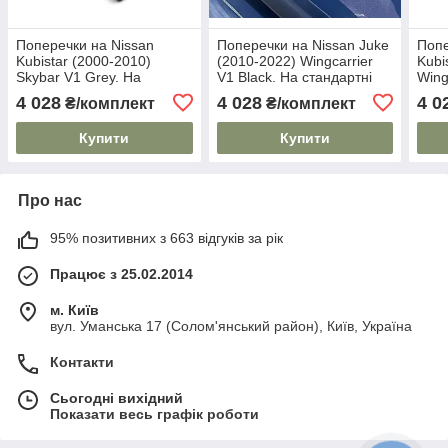
Поперечки на Nissan
Поперечки на Nissan Juke
Попе
Kubistar (2000-2010)
(2010-2022) Wingcarrier
Kubi
Skybar V1 Grey. На
V1 Black. На стандартні
Wing
стандартні рейлінги.
рейлінги. Замок на
стан
4 028
4 028
4 0
₴/комплект
₴/комплект
Замок на ключах. Сірі
ключах. Чорні
Замо
Купити
Купити
Про нас
95% позитивних з 663 відгуків за рік
Працює з 25.02.2014
м. Київ
вул. Уманська 17 (Солом'янський район), Київ, Україна
Контакти
Сьогодні вихідний
Показати весь графік роботи