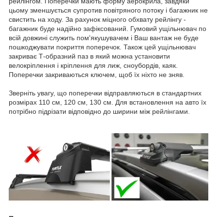
рейлінгом. Поперечки мають форму аерокрила, завдяки
цьому зменшується супротив повітряного потоку і багажник не
свистить на ходу. За рахунок міцного обхвату рейлінгу -
багажник буде надійно зафіксований. Гумовий ущільнювач по
всій довжині служить пом'якушувачем і Ваш вантаж не буде
пошкоджувати покриття поперечок. Також цей ущільнювач
закриває Т-образний паз в який можна установити
велокріплення і кріплення для лиж, сноубордів, каяк.
Поперечки закриваються ключем, щоб їх ніхто не зняв.
Зверніть увагу, що поперечки відправляються в стандартних
розмірах 110 см, 120 см, 130 см. Для встановлення на авто їх
потрібно підрізати відповідно до ширини між рейлінгами.