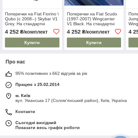
Поперечки на Fiat Fiorino \
Поперечки на Fiat Scudo
Попе
Qubo (c 2008--) Skybar V1
(1997-2007) Wingcarrier
Jump
Grey. На стандартні
V1 Black. На стандартні
Wing
рейлінги. Замок на
рейлінги. Замок на
стан
4 252
4 252
4 2
₴/комплект
₴/комплект
ключах. Сірі
ключах. Чорні
Замо
Купити
Купити
Про нас
95% позитивних з 662 відгуків за рік
Працює з 25.02.2014
м. Київ
вул. Уманська 17 (Солом'янський район), Київ, Україна
Контакти
Сьогодні вихідний
Показати весь графік роботи