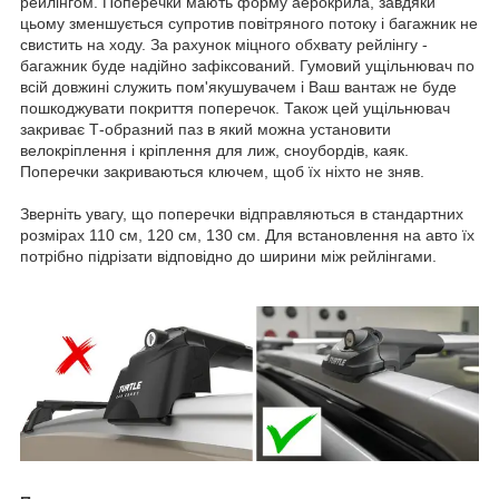
рейлінгом. Поперечки мають форму аерокрила, завдяки
цьому зменшується супротив повітряного потоку і багажник не
свистить на ходу. За рахунок міцного обхвату рейлінгу -
багажник буде надійно зафіксований. Гумовий ущільнювач по
всій довжині служить пом'якушувачем і Ваш вантаж не буде
пошкоджувати покриття поперечок. Також цей ущільнювач
закриває Т-образний паз в який можна установити
велокріплення і кріплення для лиж, сноубордів, каяк.
Поперечки закриваються ключем, щоб їх ніхто не зняв.
Зверніть увагу, що поперечки відправляються в стандартних
розмірах 110 см, 120 см, 130 см. Для встановлення на авто їх
потрібно підрізати відповідно до ширини між рейлінгами.