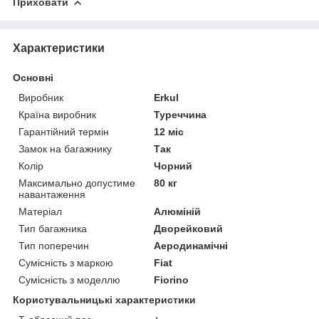
Приховати
Характеристики
Основні
Виробник
Erkul
Країна виробник
Туреччина
Гарантійний термін
12 міс
Замок на багажнику
Так
Колір
Чорний
Максимально допустиме
80 кг
навантаження
Матеріал
Алюміній
Тип багажника
Дворейковий
Тип поперечин
Аеродинамічні
Сумісність з маркою
Fiat
Сумісність з моделлю
Fiorino
Користувальницькі характеристики