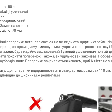
ення
: 80 кг
 Erkul (Туреччина)
ний
Аеродинамічний
: Замок на ключах
офілю
: 70 мм
чні поперечки встановлюються на всі види стандартникх рейлінгів 
крила, завдяки цьому зменшується супротив повітряного потоку і б
 багажник буде надійно зафіксований. Гумовий ущільнювач по всій 
ти покриття поперечок. Також цей ущільнювач закриває Т-образни
оубордів, каяк. Поперечки закриваються ключем, щоб їх ніхто не зн
агу, що поперечки відправляються в стандартних розмірах 110 см, 1
відповідно до ширини між рейлінгами.