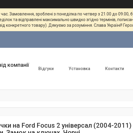
ас. Замовлення, зроблені з понеділка по четвер з 21.00 до 09.00, 
неділок та відправлені максимально швидко згідно термінів, пописан
від конкретного товару). Дякуємо за розуміння. Слава Україні!! Геро
ід компанії
Відгуки
Установка
Контакти
ки на Ford Focus 2 універсал (2004-2011) W
и. Замок на ключах. Чорні