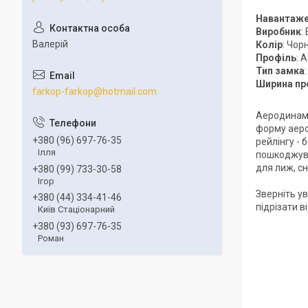
Навантаж
Виробник
:
Валерій
Колір
: Чор
Профіль
: 
Тип замка
Ширина пр
farkop-farkop@hotmail.com
Аеродинамі
форму аеро
+380 (96) 697-76-35
рейлінгу -
Ілля
пошкоджува
для лиж, сн
+380 (99) 733-30-58
Ігор
Зверніть ув
+380 (44) 334-41-46
підрізати 
Київ Стаціонарний
+380 (93) 697-76-35
Роман