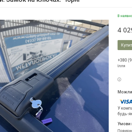
В наявн
4 02
Купи
+380 (9
Ілля
У компа
будь-я
поверн