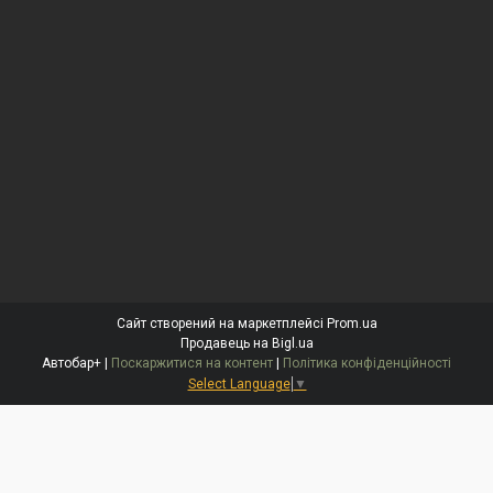
Сайт створений на маркетплейсі
Prom.ua
Продавець на Bigl.ua
Автобар+ |
Поскаржитися на контент
|
Політика конфіденційності
Select Language
▼