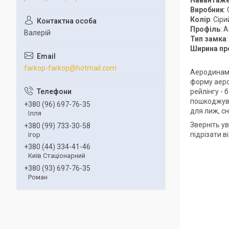
Виробник
:
Колір
: Сіри
Профіль
: 
Валерій
Тип замка
Ширина пр
farkop-farkop@hotmail.com
Аеродинамі
форму аеро
рейлінгу -
пошкоджува
+380 (96) 697-76-35
для лиж, сн
Ілля
Зверніть ув
+380 (99) 733-30-58
підрізати 
Ігор
+380 (44) 334-41-46
Київ Стаціонарний
+380 (93) 697-76-35
Роман