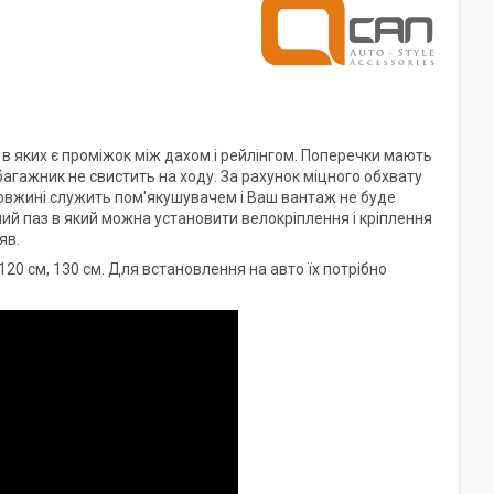
в яких є проміжок між дахом і рейлінгом. Поперечки мають
агажник не свистить на ходу. За рахунок міцного обхвату
довжині служить пом'якушувачем і Ваш вантаж не буде
й паз в який можна установити велокріплення і кріплення
яв.
20 см, 130 см. Для встановлення на авто їх потрібно