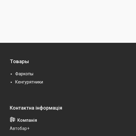
Товары
Фаркопы
Кенгурятники
Автобар+