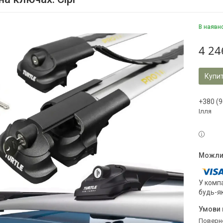
В наявн
4 24
Купи
+380 (9
Ілля
У компа
будь-я
поверн