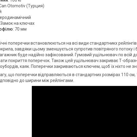
 Can Otomotiv (Турция)
й
Аеродинамічний
: Замок на ключах
офілю
: 70 мм
чні поперечки встановлюються на всі види стандартникх рейлінгів 
крила, завдяки цьому зменшується супротив повітряного потоку і б
 багажник буде надійно зафіксований. Гумовий ущільнювач по всій 
ти покриття поперечок. Також цей ущільнювач закриває Т-образни
оубордів, каяк. Поперечки закриваються ключем, щоб їх ніхто не зн
агу, що поперечки відправляються в стандартних розмірах 110 см, 1
відповідно до ширини між рейлінгами.