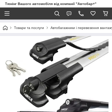
Тюнінг Вашого автомобіля від компанії "Автобар+"
Товари та послуги
Автобагажники і перевезення вантаж