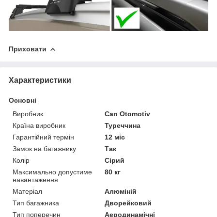
Приховати
Характеристики
Основні
Виробник
Can Otomotiv
Країна виробник
Туреччина
Гарантійний термін
12 міс
Замок на багажнику
Так
Колір
Сірий
Максимально допустиме
80 кг
навантаження
Матеріал
Алюміній
Тип багажника
Дворейковий
Тип поперечин
Аеродинамічні