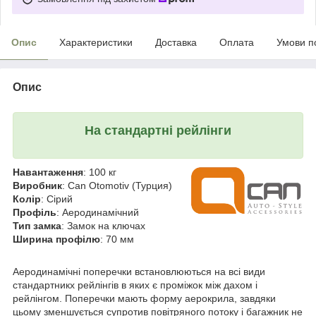
Опис
Характеристики
Доставка
Оплата
Умови п
Опис
На стандартні рейлінги
Навантаження
: 100 кг
Виробник
: Can Otomotiv (Турция)
Колір
: Сірий
Профіль
: Аеродинамічний
Тип замка
: Замок на ключах
Ширина профілю
: 70 мм
Аеродинамічні поперечки встановлюються на всі види
стандартникх рейлінгів в яких є проміжок між дахом і
рейлінгом. Поперечки мають форму аерокрила, завдяки
цьому зменшується супротив повітряного потоку і багажник не