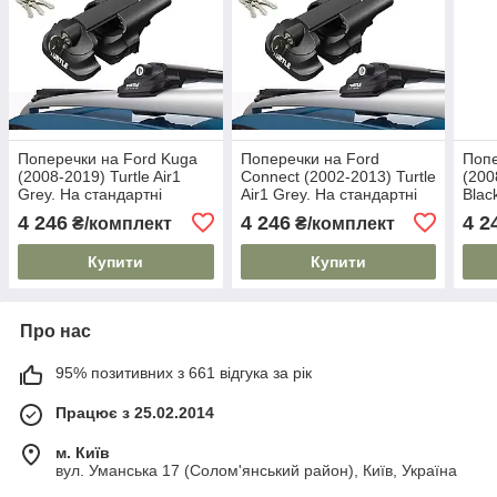
Поперечки на Ford Kuga
Поперечки на Ford
Попе
(2008-2019) Turtle Air1
Connect (2002-2013) Turtle
(200
Grey. На стандартні
Air1 Grey. На стандартні
Blac
рейлінги. Замок на
рейлінги. Замок на
рейл
4 246
4 246
4 2
₴/комплект
₴/комплект
ключах. Сірі
ключах. Сірі
ключ
Купити
Купити
Про нас
95% позитивних з 661 відгука за рік
Працює з 25.02.2014
м. Київ
вул. Уманська 17 (Солом'янський район), Київ, Україна