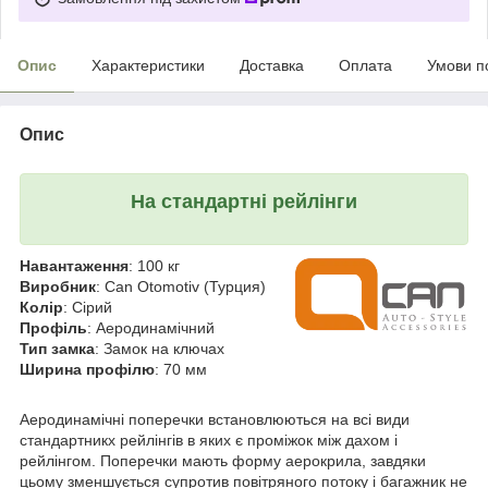
Опис
Характеристики
Доставка
Оплата
Умови п
Опис
На стандартні рейлінги
Навантаження
: 100 кг
Виробник
: Can Otomotiv (Турция)
Колір
: Сірий
Профіль
: Аеродинамічний
Тип замка
: Замок на ключах
Ширина профілю
: 70 мм
Аеродинамічні поперечки встановлюються на всі види
стандартникх рейлінгів в яких є проміжок між дахом і
рейлінгом. Поперечки мають форму аерокрила, завдяки
цьому зменшується супротив повітряного потоку і багажник не