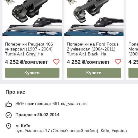
Поперечки Peugeot 406
Поперечки на Ford Focus
Попе
універсал (1997 - 2004)
2 універсал (2004-2011)
Mond
Turtle Air1 Grey. На
Turtle Air1 Black. На
(200
стандартні рейлінги.
стандартні рейлінги.
Grey
4 252
4 252
4 2
₴/комплект
₴/комплект
Замок на ключах. Сірі
Замок на ключах. Чорні
рейл
ключ
Купити
Купити
Про нас
95% позитивних з 661 відгука за рік
Працює з 25.02.2014
м. Київ
вул. Уманська 17 (Солом'янський район), Київ, Україна