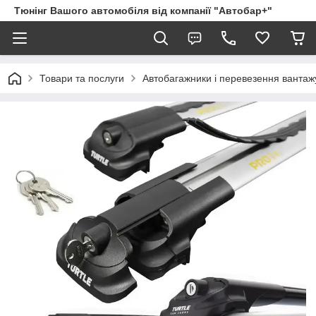
Тюнінг Вашого автомобіля від компанії "Автобар+"
Товари та послуги
Автобагажники і перевезення вантаж