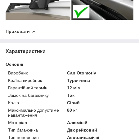
Приховати
Характеристики
Основні
Виробник
Can Otomotiv
Країна виробник
Туреччина
Гарантійний термін
12 міс
Замок на багажнику
Так
Колір
Сірий
Максимально допустиме
80 кг
навантаження
Матеріал
Алюміній
Тип багажника
Дворейковий
Тип поперечин
Аеродинамічні