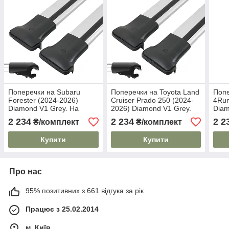
Поперечки на Subaru
Поперечки на Toyota Land
Попе
Forester (2024-2026)
Cruiser Prado 250 (2024-
4Run
Diamond V1 Grey. На
2026) Diamond V1 Grey.
Diam
стандартні рейлінги. Без
На стандартні рейлінги.
стан
2 234
2 234
2 2
₴/комплект
₴/комплект
замка. Сірі
Без замка. Сірі
Купити
Купити
Про нас
95% позитивних з 661 відгука за рік
Працює з 25.02.2014
м. Київ