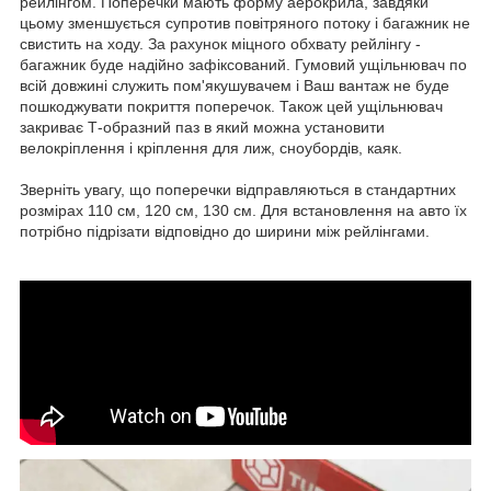
рейлінгом. Поперечки мають форму аерокрила, завдяки
цьому зменшується супротив повітряного потоку і багажник не
свистить на ходу. За рахунок міцного обхвату рейлінгу -
багажник буде надійно зафіксований. Гумовий ущільнювач по
всій довжині служить пом'якушувачем і Ваш вантаж не буде
пошкоджувати покриття поперечок. Також цей ущільнювач
закриває Т-образний паз в який можна установити
велокріплення і кріплення для лиж, сноубордів, каяк.
Зверніть увагу, що поперечки відправляються в стандартних
розмірах 110 см, 120 см, 130 см. Для встановлення на авто їх
потрібно підрізати відповідно до ширини між рейлінгами.