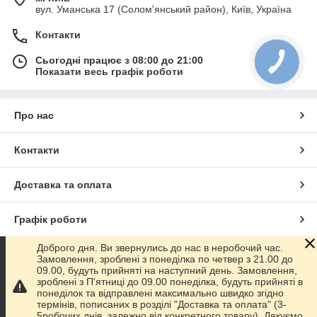
вул. Уманська 17 (Солом'янський район), Київ, Україна
Контакти
Сьогодні працює з 08:00 до 21:00
Показати весь графік роботи
Про нас
Контакти
Доставка та оплата
Графік роботи
Доброго дня. Ви звернулись до нас в неробочий час.
Повна версія сайту
Замовлення, зроблені з понеділка по четвер з 21.00 до
09.00, будуть прийняті на наступний день. Замовлення,
зроблені з П'ятниці до 09.00 понеділка, будуть прийняті в
Сайт створено на маркетплейсі
Prom.ua
понеділок та відправлені максимально швидко згідно
термінів, пописаних в розділі "Доставка та оплата" (3-
5робочих днів, залежно від конкретного товару). Дякуємо