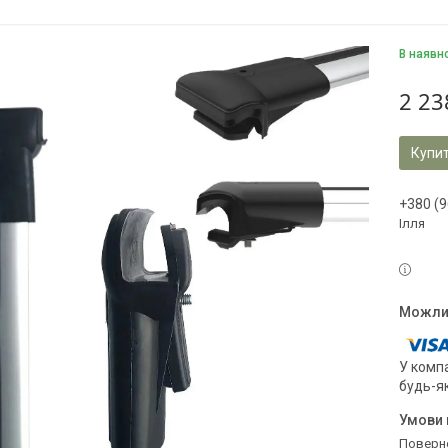
В наявн
2 23
Купи
+380 (9
Ілля
У компа
будь-я
поверн