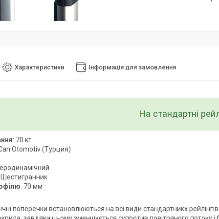
Характеристики
Інформація для замовлення
На стандартні рейл
ення
: 70 кг
 Can Otomotiv (Турция)
Аеродинамічний
: Шестигранник
офілю
: 70 мм
чні поперечки встановлюються на всі види стандартникх рейлінгів 
крила, завдяки цьому зменшується супротив повітряного потоку і б