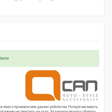
інги
в яких є проміжок між дахом і рейлінгом. Поперечки мають
агажник не свистить на ходу. За рахунок міцного обхвату