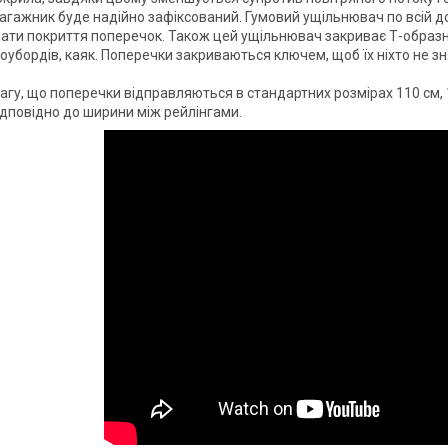
 багажник буде надійно зафіксований. Гумовий ущільнювач по всій 
ти покриття поперечок. Також цей ущільнювач закриває Т-образни
оубордів, каяк. Поперечки закриваються ключем, щоб їх ніхто не зн
агу, що поперечки відправляються в стандартних розмірах 110 см, 1
відповідно до ширини між рейлінгами.