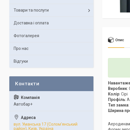
Товари та послуги
Доставка і оплата
Фотогалерея
Опис
Про нас
Відгуки
Навантаж
Виробник
:
Колір
: Сірі
Профіль
: 
Автобар+
Тип замка
Ширина пр
Аеродинамі
вул. Уманська 17 (Солом'янський
район), Київ, Україна
форму аеро