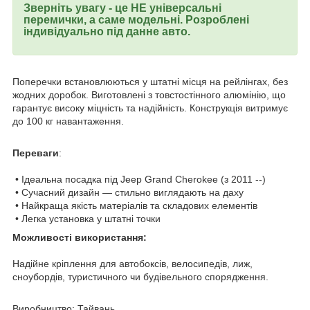
Зверніть увагу - це НЕ універсальні
перемички, а саме модельні. Розроблені
індивідуально під данне авто.
Поперечки встановлюються у штатні місця на рейлінгах, без
жодних доробок. Виготовлені з товстостінного алюмінію, що
гарантує високу міцність та надійність. Конструкція витримує
до 100 кг навантаження.
Переваги
:
• Ідеальна посадка під Jeep Grand Cherokee (з 2011 --)
• Сучасний дизайн — стильно виглядають на даху
• Найкраща якість матеріалів та складових елементів
• Легка установка у штатні точки
Можливості використання:
Надійне кріплення для автобоксів, велосипедів, лиж,
сноубордів, туристичного чи будівельного спорядження.
Виробництво: Тайвань