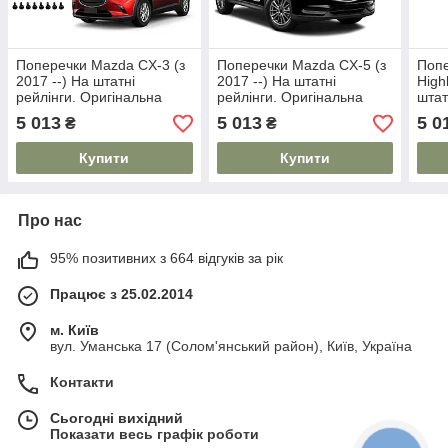
Поперечки Mazda CX-3 (з
Поперечки Mazda CX-5 (з
Попе
2017 --) На штатні
2017 --) На штатні
High
рейлінги. Оригінальна
рейлінги. Оригінальна
штат
модель.
модель.
Ориг
5 013
5 013
5 0
₴
₴
Купити
Купити
Про нас
95% позитивних з 664 відгуків за рік
Працює з 25.02.2014
м. Київ
вул. Уманська 17 (Солом'янський район), Київ, Україна
Контакти
Сьогодні вихідний
Показати весь графік роботи