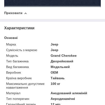
Приховати
Характеристики
Основні
Марка
Jeep
Сумісність з маркою
Jeep
Модель
Grand Cherokee
Тип багажника
Дворейковий
Вид багажника
Модельний
Виробник
OEM
Країна виробник
Тайвань
Максимально допустиме
100 кг
навантаження
Матеріал
Анодований алюміній
Тип поперечин
Аеродинамічні
Гарантійний термін
12 міс