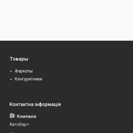
Товары
Фаркопы
Кенгурятники
Автобар+