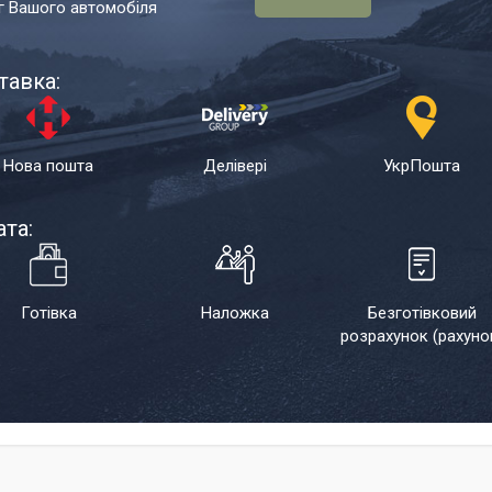
г Вашого автомобіля
тавка:
Нова пошта
Делівері
УкрПошта
та:
Готівка
Наложка
Безготівковий
розрахунок (рахуно