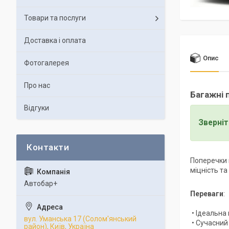
Товари та послуги
Доставка і оплата
Опис
Фотогалерея
Про нас
Багажні 
Відгуки
Зверніт
Поперечки 
міцність та
Автобар+
Переваги
:
• Ідеальна 
вул. Уманська 17 (Солом'янський
• Сучасний
район), Київ, Україна