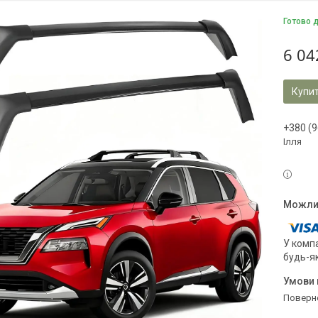
Готово 
6 04
Купи
+380 (9
Ілля
У компа
будь-я
поверн