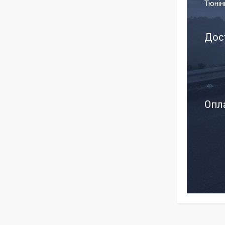
Тюнін
Дос
Опла