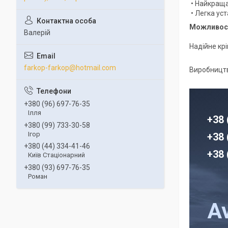
• Найкраща
• Легка уст
Можливост
Валерій
Надійне кр
farkop-farkop@hotmail.com
Виробництв
+380 (96) 697-76-35
Ілля
+38 
+380 (99) 733-30-58
Ігор
+38 
+380 (44) 334-41-46
+38 
Київ Стаціонарний
+380 (93) 697-76-35
Роман
A