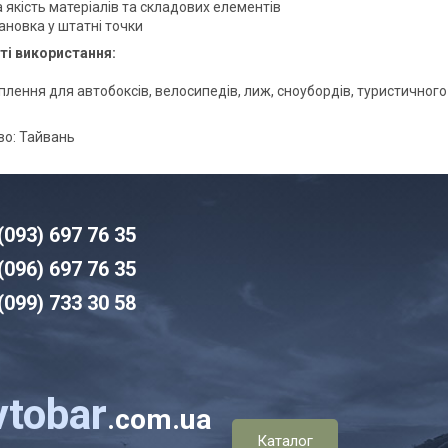
 якість матеріалів та складових елементів
ановка у штатні точки
і використання:
іплення для автобоксів, велосипедів, лиж, сноубордів, туристичног
о: Тайвань
(093) 6
97 76 35
(096)
6
97 76 35
(099) 7
33 30 58
vtobar
.com.ua
Каталог