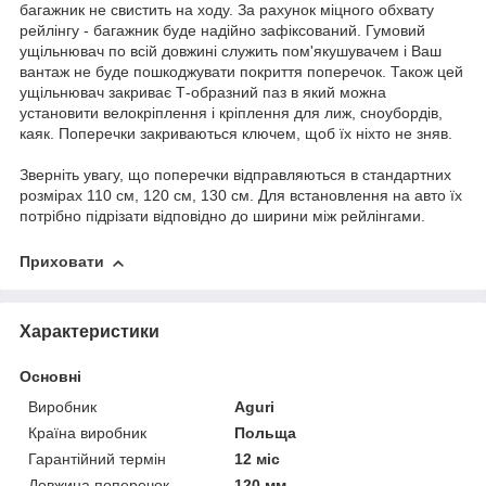
багажник не свистить на ходу. За рахунок міцного обхвату
рейлінгу - багажник буде надійно зафіксований. Гумовий
ущільнювач по всій довжині служить пом'якушувачем і Ваш
вантаж не буде пошкоджувати покриття поперечок. Також цей
ущільнювач закриває Т-образний паз в який можна
установити велокріплення і кріплення для лиж, сноубордів,
каяк. Поперечки закриваються ключем, щоб їх ніхто не зняв.
Зверніть увагу, що поперечки відправляються в стандартних
розмірах 110 см, 120 см, 130 см. Для встановлення на авто їх
потрібно підрізати відповідно до ширини між рейлінгами.
Приховати
Характеристики
Основні
Виробник
Aguri
Країна виробник
Польща
Гарантійний термін
12 міс
Довжина поперечок
120 мм