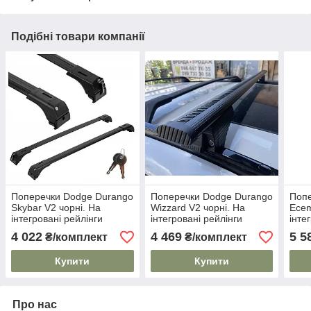
Подібні товари компанії
Поперечки Dodge Durango
Поперечки Dodge Durango
Попе
Skybar V2 чорні. На
Wizzard V2 чорні. На
Ecem
інтегровані рейлінги
інтегровані рейлінги
інте
4 022
4 469
5 5
₴/комплект
₴/комплект
Купити
Купити
Про нас