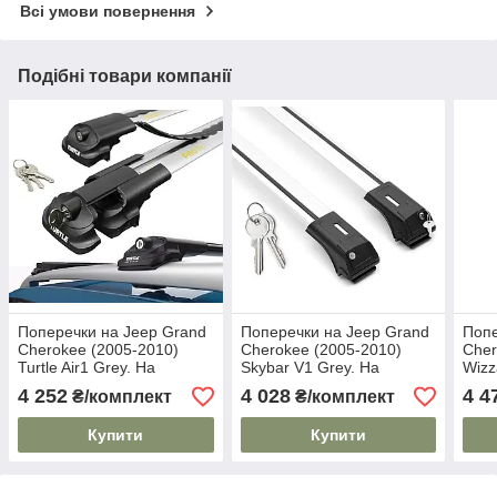
Всі умови повернення
Подібні товари компанії
Поперечки на Jeep Grand
Поперечки на Jeep Grand
Попе
Cherokee (2005-2010)
Cherokee (2005-2010)
Cher
Turtle Air1 Grey. На
Skybar V1 Grey. На
Wizz
стандартні рейлінги.
стандартні рейлінги.
стан
4 252
4 028
4 4
₴/комплект
₴/комплект
Замок на ключах. Сірі
Замок на ключах. Сірі
Плас
Купити
Купити